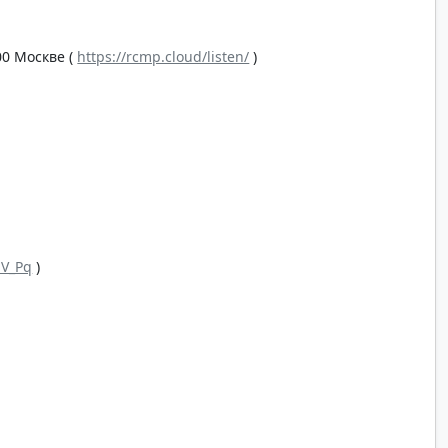
00 Москве (
https://rcmp.cloud/listen/
)
aV_Pq
)