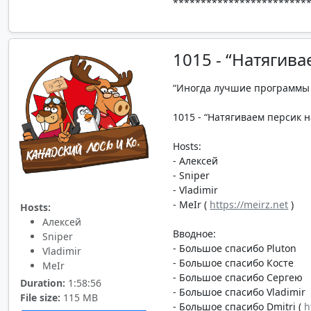
*************************
1015 - “Натягив
“Иногда лучшие программы с
1015 - “Натягиваем персик на
Hosts:
- Алексей
- Sniper
- Vladimir
- MeIr (
https://meirz.net
)
Hosts:
Алексей
Вводное:
Sniper
- Большое спасибо Pluton
Vladimir
- Большое спасибо Косте
MeIr
- Большое спасибо Сергею
Duration:
1:58:56
- Большое спасибо Vladimir
File size:
115 MB
- Большое спасибо Dmitri (
h