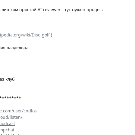
n - слишком простой AI reviewer - тут нужен процесс
kipedia.org/wiki/Disc_golf
)
ния владельца
аз клуб
*********
e.com/user/cndlos
loud/listen/
_podcast
cmpchat