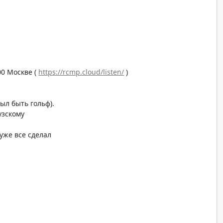
00 Москве (
https://rcmp.cloud/listen/
)
ыл быть гольф).
узскому
 уже все сделал