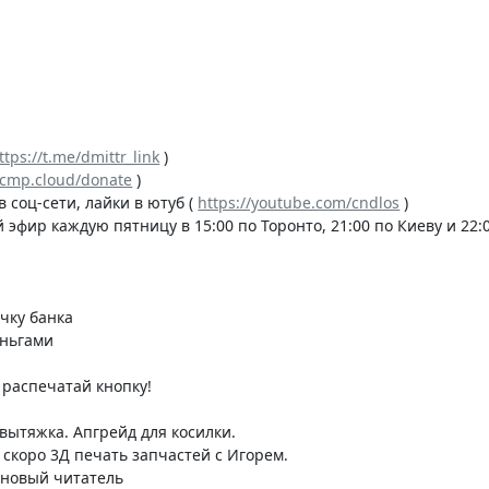
ttps://t.me/dmittr_link
)
/rcmp.cloud/donate
)
в соц-сети, лайки в ютуб (
https://youtube.com/cndlos
)
 эфир каждую пятницу в 15:00 по Торонто, 21:00 по Киеву и 22:
очку банка
еньгами
о распечатай кнопку!
 вытяжка. Апгрейд для косилки.
ем скоро 3Д печать запчастей с Игорем.
 новый читатель