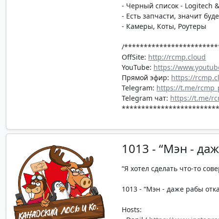
- Черный список - Logitech &
- Есть запчасти, значит буд
- Камеры, Коты, Роутеры
/************************
OffSite:
http://rcmp.cloud
YouTube:
https://www.youtub
Прямой эфир:
https://rcmp.c
Telegram:
https://t.me/rcmp
Telegram чат:
https://t.me/r
*************************
1013 - “Мэн - да
“Я хотел сделать что-то сов
1013 - “Мэн - даже рабы отка
Hosts: