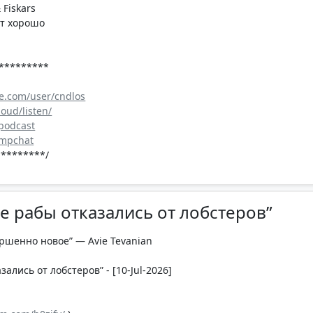
 Fiskars
ет хорошо
*********
e.com/user/cndlos
loud/listen/
_podcast
cmpchat
********/
же рабы отказались от лобстеров”
ершенно новое” — Avie Tevanian
зались от лобстеров” - [10-Jul-2026]