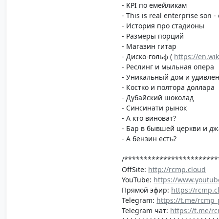
- KPI по емейликам
- This is real enterprise so
- История про стадионы
- Размеры порций
- Магазин гитар
- Диско-гольф (
https://en.wi
- Реслинг и мыльная опера
- Уникальный дом и удивле
- Костко и полтора доллара
- Дубайский шоколад
- Синсинати рынок
- А кто виноват?
- Бар в бывшей церкви и дж
- А бензин есть?
/************************
OffSite:
http://rcmp.cloud
YouTube:
https://www.youtub
Прямой эфир:
https://rcmp.c
Telegram:
https://t.me/rcmp
Telegram чат:
https://t.me/r