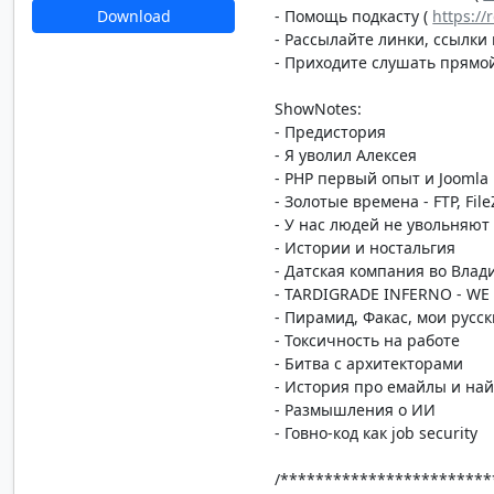
- Помощь подкасту (
https:/
Download
- Рассылайте линки, ссылки 
- Приходите слушать прямой
ShowNotes:
- Предистория
- Я уволил Алексея
- PHP первый опыт и Joomla
- Золотые времена - FTP, FileZ
- У нас людей не увольняют
- Истории и ностальгия
- Датская компания во Влад
- TARDIGRADE INFERNO - W
- Пирамид, Факас, мои русс
- Токсичность на работе
- Битва с архитекторами
- История про емайлы и на
- Размышления о ИИ
- Говно-код как job security
/************************