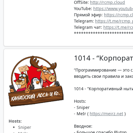
OffSite:
http://rcmp.cloud
YouTube:
https://www.youtub
Прямой эфир:
https://rcmp.c
Telegram:
https://t.me/rcmp
Telegram чат:
https://t.me/r
*************************
1014 - “Корпора
“Программирование — это с
вводить свои правила и зак
1014 - “Корпоративный нытин
Hosts:
- Sniper
- MeIr (
https://meirz.net
)
Hosts:
Вводное:
Sniper
- Большое спасибо Pluton