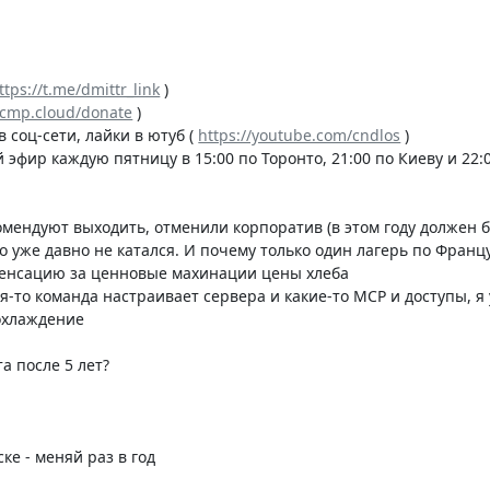
ttps://t.me/dmittr_link
)
/rcmp.cloud/donate
)
в соц-сети, лайки в ютуб (
https://youtube.com/cndlos
)
 эфир каждую пятницу в 15:00 по Торонто, 21:00 по Киеву и 22:
комендуют выходить, отменили корпоратив (в этом году должен б
ько уже давно не катался. И почему только один лагерь по Франц
мпенсацию за ценновые махинации цены хлеба
кая-то команда настраивает сервера и какие-то MCP и доступы, я
 охлаждение
та после 5 лет?
ске - меняй раз в год