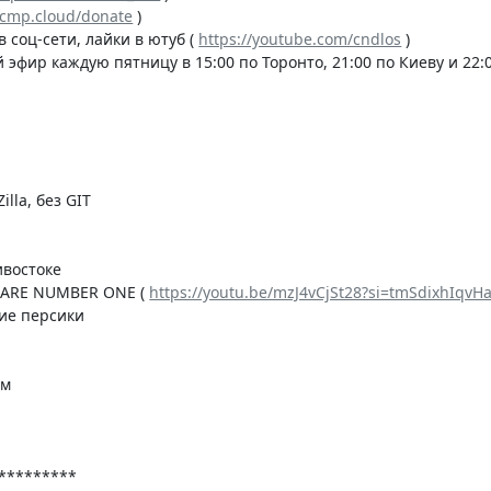
/rcmp.cloud/donate
)
в соц-сети, лайки в ютуб (
https://youtube.com/cndlos
)
 эфир каждую пятницу в 15:00 по Торонто, 21:00 по Киеву и 22:
illa, без GIT
ивостоке
E ARE NUMBER ONE (
https://youtu.be/mzJ4vCjSt28?si=tmSdixhIqvH
кие персики
йм
*********