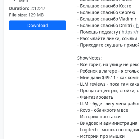
MeIr
- Большое спасибо Косте
Duration:
2:12:47
- Большое спасибо Сергею
File size:
129 MB
- Большое спасибо Vladimir
- Большое спасибо Dmitri (
h
Download
- Помощь подкасту (
https:/
- Рассылайте линки, ссылки 
- Приходите слушать прямой
ShowNotes:
- Все горит, на улицу не ре
- Ребенок в лагере - я стол
- Мне дали $49.11 - как ко
- LLM reviews - пока там ка
- Про дата-центры, стойки,
- Фантазировать
- LLM - будет ли у меня рабо
- Rovo - обанкротим все
- История про такси
- Виндовс и администрация
- Logitech - мышка по подпи
- Истории про мышки