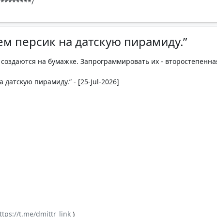
********/
аем персик на датскую пирамиду.”
оздаются на бумажке. Запрограммировать их - второстепенная
 датскую пирамиду.” - [25-Jul-2026]
ttps://t.me/dmittr_link
)