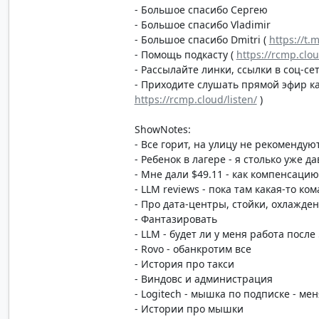
- Большое спасибо Сергею
- Большое спасибо Vladimir
- Большое спасибо Dmitri (
https://t.
- Помощь подкасту (
https://rcmp.clo
- Рассылайте линки, ссылки в соц-сет
- Приходите слушать прямой эфир каж
https://rcmp.cloud/listen/
)
ShowNotes:
- Все горит, на улицу не рекомендую
- Ребенок в лагере - я столько уже 
- Мне дали $49.11 - как компенсаци
- LLM reviews - пока там какая-то к
- Про дата-центры, стойки, охлажде
- Фантазировать
- LLM - будет ли у меня работа после 
- Rovo - обанкротим все
- История про такси
- Виндовс и администрация
- Logitech - мышка по подписке - мен
- Истории про мышки