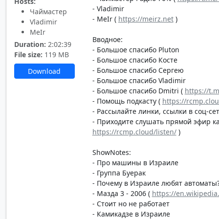
Hosts:
- Vladimir
Чаймастер
- MeIr (
https://meirz.net
)
Vladimir
MeIr
Вводное:
Duration:
2:02:39
- Большое спасибо Pluton
File size:
119 MB
- Большое спасибо Косте
- Большое спасибо Сергею
Download
- Большое спасибо Vladimir
- Большое спасибо Dmitri (
https://t.
- Помощь подкасту (
https://rcmp.clo
- Рассылайте линки, ссылки в соц-сет
- Приходите слушать прямой эфир каж
https://rcmp.cloud/listen/
)
ShowNotes:
- Про машины в Израиле
- Группа Буерак
- Почему в Израиле любят автоматы
- Мазда 3 - 2006 (
https://en.wikipedi
- Стоит но не работает
- Камикадзе в Израиле