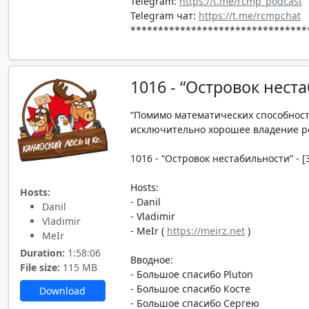
Telegram:
https://t.me/rcmp_podcast
Telegram чат:
https://t.me/rcmpchat
********************************
1016 - “Островок нест
“Помимо математических способнос
исключительно хорошее владение род
1016 - “Островок нестабильности” - [3
Hosts:
Hosts:
- Danil
Danil
- Vladimir
Vladimir
- MeIr (
https://meirz.net
)
MeIr
Duration:
1:58:06
Вводное:
File size:
115 MB
- Большое спасибо Pluton
- Большое спасибо Косте
Download
- Большое спасибо Сергею