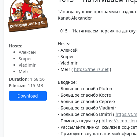
“Иногда лучшие программы создаютс
Kanat-Alexander
1015 - “Натягиваем персик на датскую
Hosts:
Hosts:
- Алексей
Алексей
- Sniper
Sniper
- Vladimir
Vladimir
- MeIr (
https://meirz.net
)
MeIr
Duration:
1:58:56
Вводное:
File size:
115 MB
- Большое спасибо Pluton
- Большое спасибо Косте
Download
- Большое спасибо Сергею
- Большое спасибо Vladimir
- Большое спасибо Dmitri (
https://t.
- Помощь подкасту (
https://rcmp.clo
- Рассылайте линки, ссылки в соц-сет
- Приходите слушать прямой эфир каж