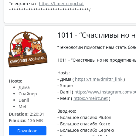
Telegram чат:
https://t.me/rcmpchat
*********************************/
1011 - “Счастливы но 
“Технологии помогают нам стать бол
1011 - “Счастливы но не продуктивны”
Hosts:
- Дима (
https://t.me/dmittr_link
)
Hosts:
- Sniper
Дима
- Danil (
https://www.instagram.com/b0
Снайпер
- MeIr (
https://meirz.net
)
Danil
MeIr
Вводное:
Duration:
2:20:31
- Большое спасибо Pluton
File size:
136 MB
- Большое спасибо Косте
- Большое спасибо Сергею
Download