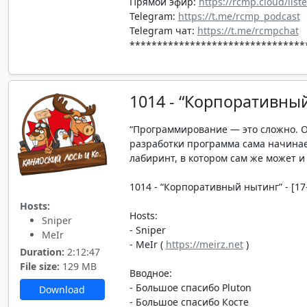
Прямой эфир:
https://rcmp.cloud/list
Telegram:
https://t.me/rcmp_podcast
Telegram чат:
https://t.me/rcmpchat
********************************
1014 - “Корпоративны
“Программирование — это сложно. Ос
разработки программа сама начинае
лабиринт, в котором сам же может и 
1014 - “Корпоративный нытинг” - [17-
Hosts:
Hosts:
Sniper
- Sniper
MeIr
- MeIr (
https://meirz.net
)
Duration:
2:12:47
File size:
129 MB
Вводное:
- Большое спасибо Pluton
Download
- Большое спасибо Косте