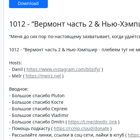
Download
1012 - “Вермонт часть 2 & Нью-Хэмп
“Меня до сих пор по-настоящему захватывает, когда удаётся
1012 - “Вермонт часть 2 & Нью-Хэмпшир - плебеям тут не мес
Hosts:
- Danil (
https://www.instagram.com/b0zify/
)
- MeIr (
https://meirz.net
)
Вводное:
- Большое спасибо Pluton
- Большое спасибо Косте
- Большое спасибо Сергею
- Большое спасибо Vladimir
- Большое спасибо Dmitri (
https://t.me/dmittr_link
)
- Помощь подкасту (
https://rcmp.cloud/donate
)
- Рассылайте линки, ссылки в соц-сети, лайки в ютуб (
https