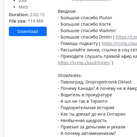
Ihor
MeIr
Вводное:
Duration:
2:02:15
- Большое спасибо Pluton
File size:
119 MB
- Большое спасибо Косте
- Большое спасибо Vladimir
Download
- Большое спасибо Dmitri (
https://t.
- Помощь подкасту (
https://rcmp.clo
- Рассылайте линки, ссылки в соц-сет
- Приходите слушать прямой эфир каж
https://rcmp.cloud/listen/
)
ShowNotes:
- Павлоград, Dnipropetrovsk Oblast
- Почему Канада? А почему не в Аме
- Водитель в прокуратуре
- А шо не так в Торонто
- Подозрительная история
- Как ты доехал до юга Онтарио
- Необычная щедрость
- Приехал за деньгами и уехали
- А почему автомехаником?