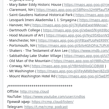
- Mary Baker Eddy Historic House (
https://maps.app.goo.gl/r
- Claremont, NH (
https://maps.app.goo.gl/SBfNns32H9PfaufT
- Saint-Gaudens National Historical Park (
https://maps.app.g
- Lesopark Imeni Akademika I. I. Sinyagina (
https://maps.app
- Hanover, NH (
https://maps.app.goo.gl/j7KjRaNEwxHWAnoa7
- Dartmouth College (
https://maps.app.goo.gl/x6wxSfKgK69b
- Hood Museum of Art (
https://maps.app.goo.gl/Nyz95XbsnN
- Manchester, NH (
https://maps.app.goo.gl/jF8taxPUoPeER99Y
- Portsmouth, NH (
https://maps.app.goo.gl/bXv4GhDFoL7UPc
- Shakers - The Testament of Ann Lee (
https://www.imdb.com/t
- Sabbathday Lake Shaker Village (
https://maps.app.goo.gl/
- Old Man of the Mountain (
https://maps.app.goo.gl/j98Rx2
- Conway, NH (
https://maps.app.goo.gl/YBJHVdXJoGCiDBj88
)
- Mt Washington (
https://maps.app.goo.gl/iFeyMMb9wnJ8Zo5
- Mount Washington Hotel Rd (
https://maps.app.goo.gl/5wEP
/*********************************
OffSite:
http://rcmp.cloud
YouTube:
https://www.youtube.com/user/cndlos
Прямой эфир:
https://rcmp.cloud/listen/
Telegram:
https://t.me/rcmp_podcast