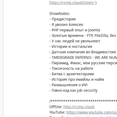
https://rcmp.cloud/listen/
)
ShowNotes:
- Предистория
- Я уволил Алексея
- PHP первый опыт и Joomla
- Золотые времена - FTP, FileZilla, без
- У нас людей не увольняют
- Истории и ностальгия
- Датская компания во Владивостоке
- TARDIGRADE INFERNO - WE ARE NU
- Пирамид, Факас, мои русские перс
- Токсичность на работе
- Битва с архитекторами
- История про емайлы и найм
- Размышления о ИИ
- Говно-код как job security
/*******************************
OffSite:
http://rcmp.cloud
YouTube:
https://www.youtube.com/us