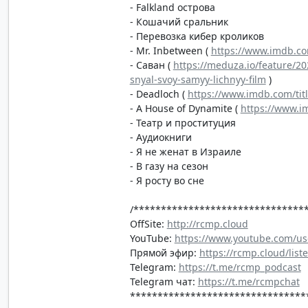
- Falkland острова
- Кошачий сральник
- Перевозка кибер кроликов
- Mr. Inbetween (
https://www.imdb.com
- Саван (
https://meduza.io/feature/2
snyal-svoy-samyy-lichnyy-film
)
- Deadloch (
https://www.imdb.com/tit
- A House of Dynamite (
https://www.i
- Театр и проституция
- Аудиокниги
- Я не женат в Израиле
- В газу на сезон
- Я росту во сне
/*******************************
OffSite:
http://rcmp.cloud
YouTube:
https://www.youtube.com/us
Прямой эфир:
https://rcmp.cloud/list
Telegram:
https://t.me/rcmp_podcast
Telegram чат:
https://t.me/rcmpchat
********************************