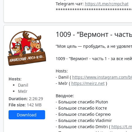
Telegram чат:
https://t.me/rcmpchat
********************************
1009 - “Вермонт - част
“Моя цель — пробудить, а не удовле
1009 - “Вермонт - часть 1 - за все не
Hosts:
- Danil (
https://www.instagram.com/b0
Hosts:
- MeIr (
https://meirz.net
)
Danil
MeIr
Вводное:
Duration:
2:26:29
- Большое спасибо Pluton
File size:
142 MB
- Большое спасибо Косте
- Большое спасибо Сергею
Download
- Большое спасибо Vladimir
- Большое спасибо Dmitri (
https://t.