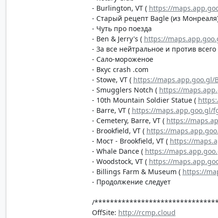
- Burlington, VT (
https://maps.app.go
- Старый рецепт Bagle (из Монреаля
- Чуть про поезда
- Ben & Jerry's (
https://maps.app.goo
- За все нейтральное и против всег
- Сало-мороженое
- Вкус crash .com
- Stowe, VT (
https://maps.app.goo.gl/
- Smugglers Notch (
https://maps.ap
- 10th Mountain Soldier Statue (
https
- Barre, VT (
https://maps.app.goo.gl
- Cemetery, Barre, VT (
https://maps.a
- Brookfield, VT (
https://maps.app.g
- Мост - Brookfield, VT (
https://maps.
- Whale Dance (
https://maps.app.goo.
- Woodstock, VT (
https://maps.app.g
- Billings Farm & Museum (
https://m
- Продолжение следует
/*******************************
OffSite:
http://rcmp.cloud