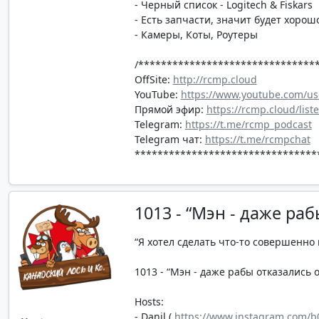
- Черный список - Logitech & Fiskars
- Есть запчасти, значит будет хорош
- Камеры, Коты, Роутеры
/*******************************
OffSite:
http://rcmp.cloud
YouTube:
https://www.youtube.com/us
Прямой эфир:
https://rcmp.cloud/list
Telegram:
https://t.me/rcmp_podcast
Telegram чат:
https://t.me/rcmpchat
********************************
1013 - “Мэн - даже ра
“Я хотел сделать что-то совершенно 
1013 - “Мэн - даже рабы отказались от
Hosts:
- Danil (
https://www.instagram.com/b0