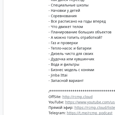
- Специальные школы
- Начовки у детей
- Соревнования
- Все расписано на годы вперед
- Что движет телом
- Планирование больших объектов
- А можно топить отработкой?
- Газ и проверки
- Тепло-насос и батареи
- Дизель чисто для своих
- Дудочка или кувшинчик
- Вода и фильтры
- Бизнес модель с конями
- Jinba Ittai
- Запасной вариант
/*******************************
OffSite:
http://rcmp.cloud
YouTube:
https://www.youtube.com/us
Прямой эфир:
https://rcmp.cloud/list
Telegram:
https://t.me/rcmp_podcast