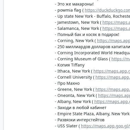
- Это же макароны!
- powmia flag (
https://duckduckgo.c
- Up state New York - Buffalo, Rochest
- Jamestown, New York (
https://maps
- Salamanca, New York (
https://maps
- Полный бак и косяк в подарок!
- Corning, New York (
https://maps.ap
- 250 миллиардов долларов капитал
- Corning Incorporated World Headqu
- Corning Museum of Glass (
https://
- Копия Tiffany
- Ithaca, New York (
https://maps.app
- Cornell University (
https://maps.app
- Про Махно
- Greene, New York (
https://maps.ap
- Oneonta, New York (
https://maps.ap
- Albany, New York (
https://maps.app
- Заходи в любой кабинет
- Empire State Plaza, Albany, New York
- Развязки интерстейтов
- USS Slater (
https://maps.app.goo.g