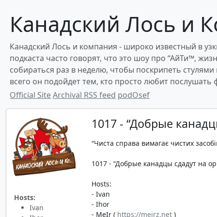
Канадский Лось и К
Канадский Лось и компания - широко известный в узки
подкаста часто говорят, что это шоу про “АйТи™, жиз
собираться раз в неделю, чтобы поскрипеть стулями
всего он подойдет тем, кто просто любит послушать
Official Site
Archival RSS feed
podOsef
1017 - “Добрые канадц
“Чиста справа вимагає чистих засобі
1017 - “Добрые канадцы сдадут на ор
Hosts:
- Ivan
Hosts:
- Ihor
Ivan
- MeIr (
https://meirz.net
)