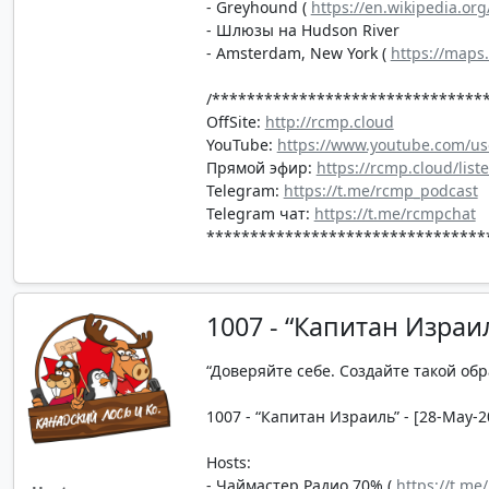
- Greyhound (
https://en.wikipedia.org
- Шлюзы на Hudson River
- Amsterdam, New York (
https://map
/*******************************
OffSite:
http://rcmp.cloud
YouTube:
https://www.youtube.com/us
Прямой эфир:
https://rcmp.cloud/list
Telegram:
https://t.me/rcmp_podcast
Telegram чат:
https://t.me/rcmpchat
********************************
1007 - “Капитан Израи
“Доверяйте себе. Создайте такой об
1007 - “Капитан Израиль” - [28-May-2
Hosts:
- Чаймастер Радио 70% (
https://t.me