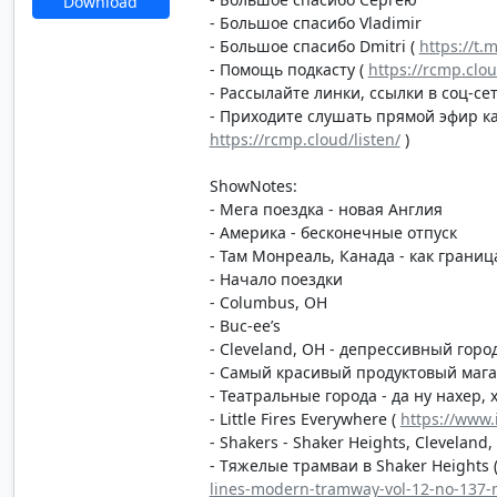
Download
- Большое спасибо Vladimir
- Большое спасибо Dmitri (
https://t.
- Помощь подкасту (
https://rcmp.clo
- Рассылайте линки, ссылки в соц-сет
- Приходите слушать прямой эфир каж
https://rcmp.cloud/listen/
)
ShowNotes:
- Мега поездка - новая Англия
- Америка - бесконечные отпуск
- Там Монреаль, Канада - как грани
- Начало поездки
- Columbus, OH
- Buc-ee’s
- Cleveland, OH - депрессивный город
- Самый красивый продуктовый магаз
- Театральные города - да ну нахер, 
- Little Fires Everywhere (
https://www.
- Shakers - Shaker Heights, Cleveland,
- Тяжелые трамваи в Shaker Heights 
lines-modern-tramway-vol-12-no-137-