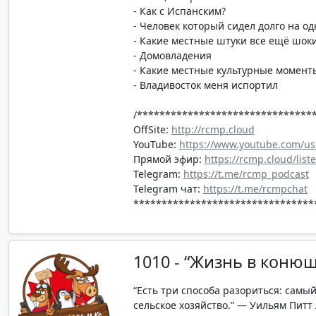
- Как с Испанским?
- Человек который сидел долго на о
- Какие местные штуки все ещё шок
- Домовладения
- Какие местные культурные момент
- Владивосток меня испортил
/*******************************
OffSite:
http://rcmp.cloud
YouTube:
https://www.youtube.com/us
Прямой эфир:
https://rcmp.cloud/list
Telegram:
https://t.me/rcmp_podcast
Telegram чат:
https://t.me/rcmpchat
********************************
1010 - “Жизнь в конюшн
“Есть три способа разориться: сам
сельское хозяйство.” — Уильям Питт