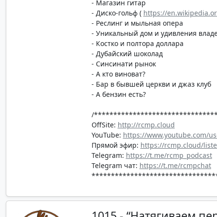
- Магазин гитар
- Диско-гольф (
https://en.wikipedia.or
- Реслинг и мыльная опера
- Уникальный дом и удивления влад
- Костко и полтора доллара
- Дубайский шоколад
- Синсинати рынок
- А кто виноват?
- Бар в бывшей церкви и джаз клуб
- А бензин есть?
/*******************************
OffSite:
http://rcmp.cloud
YouTube:
https://www.youtube.com/us
Прямой эфир:
https://rcmp.cloud/list
Telegram:
https://t.me/rcmp_podcast
Telegram чат:
https://t.me/rcmpchat
********************************
1015 - “Натягиваем пе