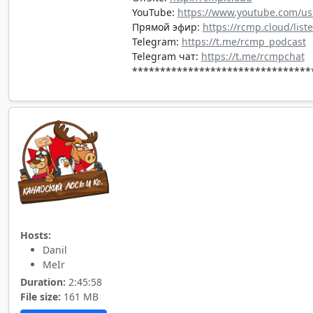
YouTube:
https://www.youtube.com/us
Прямой эфир:
https://rcmp.cloud/list
Telegram:
https://t.me/rcmp_podcast
Telegram чат:
https://t.me/rcmpchat
********************************
Hosts:
Danil
MeIr
Duration:
2:45:58
File size:
161 MB