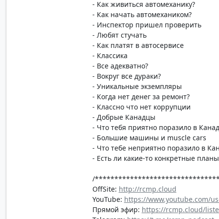
- Как живиться автомеханику?
- Как начать автомехаником?
- Инспектор пришел проверить
- Любят стучать
- Как платят в автосервисе
- Классика
- Все адекватно?
- Вокруг все дураки?
- Уникальные экземпляры
- Когда нет денег за ремонт?
- Классно что нет коррупции
- Добрые Канадцы
- Что тебя приятно поразило в Канад
- Большие машины и muscle cars
- Что тебе неприятно поразило в Ка
- Есть ли какие-то конкретные план
/*******************************
OffSite:
http://rcmp.cloud
YouTube:
https://www.youtube.com/us
Прямой эфир:
https://rcmp.cloud/list