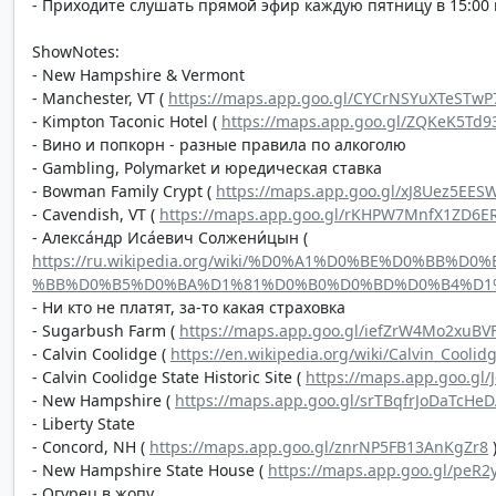
- Приходите слушать прямой эфир каждую пятницу в 15:00 п
ShowNotes:
- New Hampshire & Vermont
- Manchester, VT (
https://maps.app.goo.gl/CYCrNSYuXTeSTwP
- Kimpton Taconic Hotel (
https://maps.app.goo.gl/ZQKeK5Td9
- Вино и попкорн - разные правила по алкоголю
- Gambling, Polymarket и юредическая ставка
- Bowman Family Crypt (
https://maps.app.goo.gl/xJ8Uez5EES
- Cavendish, VT (
https://maps.app.goo.gl/rKHPW7MnfX1ZD6E
- Алекса́ндр Иса́евич Солжени́цын (
https://ru.wikipedia.org/wiki/%D0%A1%D0%BE%D0%B
%BB%D0%B5%D0%BA%D1%81%D0%B0%D0%BD%D0%B4%D1
- Ни кто не платят, за-то какая страховка
- Sugarbush Farm (
https://maps.app.goo.gl/iefZrW4Mo2xuBV
- Calvin Coolidge (
https://en.wikipedia.org/wiki/Calvin_Coolid
- Calvin Coolidge State Historic Site (
https://maps.app.goo.gl
- New Hampshire (
https://maps.app.goo.gl/srTBqfrJoDaTcHe
- Liberty State
- Concord, NH (
https://maps.app.goo.gl/znrNP5FB13AnKgZr8
- New Hampshire State House (
https://maps.app.goo.gl/peR
- Огурец в жопу