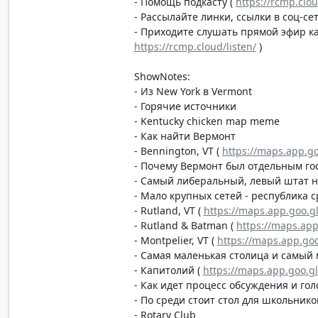
- Помощь подкасту (
https://rcmp.clo
- Рассылайте линки, ссылки в соц-сет
- Приходите слушать прямой эфир каж
https://rcmp.cloud/listen/
)
ShowNotes:
- Из New York в Vermont
- Горячие источники
- Kentucky chicken map meme
- Как найти Вермонт
- Bennington, VT (
https://maps.app.go
- Почему Вермонт был отдельным го
- Самый либеральный, левый штат н
- Мало крупных сетей - республика с
- Rutland, VT (
https://maps.app.goo
- Rutland & Batman (
https://maps.ap
- Montpelier, VT (
https://maps.app.go
- Самая маленькая столица и самый
- Капитолий (
https://maps.app.goo.g
- Как идет процесс обсуждения и го
- По среди стоит стол для школьнико
- Rotary Club