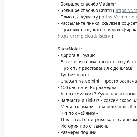
- Большое спасибо Vladimir
- Большое спасибо Dmitri (
https://t.
- Помощь подкасту (
https://rcmp.clo
- Рассылайте линки, ссылки в соц-сет
- Приходите слушать прямой эфир каж
https://rcmp.cloud/listen/
)
ShowNotes:
- Дорога в Грузию
- Веселая история про карточку банк
- Про опыт расставания с деньгами
- Тут безопасно
- ChatGPT vs Gemini - просто распеча
- 150 кнопок в 4-х размерах
- А шо сломалось? Кухонная вытяжка
- Запчасти и Fiskars - совсем скоро 
- Меня взломали - появился новый ч
- KPI по емейликам
- This is real enterprise son - слишк
- История про стадионы
- Размеры порций