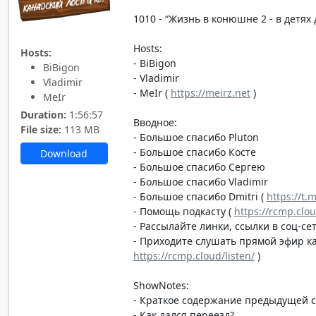
1010 - “Жизнь в конюшне 2 - в детях д
Hosts:
Hosts:
- BiBigon
BiBigon
- Vladimir
Vladimir
- MeIr (
https://meirz.net
)
MeIr
Duration:
1:56:57
Вводное:
File size:
113 MB
- Большое спасибо Pluton
- Большое спасибо Косте
Download
- Большое спасибо Сергею
- Большое спасибо Vladimir
- Большое спасибо Dmitri (
https://t.
- Помощь подкасту (
https://rcmp.clo
- Рассылайте линки, ссылки в соц-сет
- Приходите слушать прямой эфир каж
https://rcmp.cloud/listen/
)
ShowNotes:
- Краткое содержание предыдущей 
- Как дался переезд?