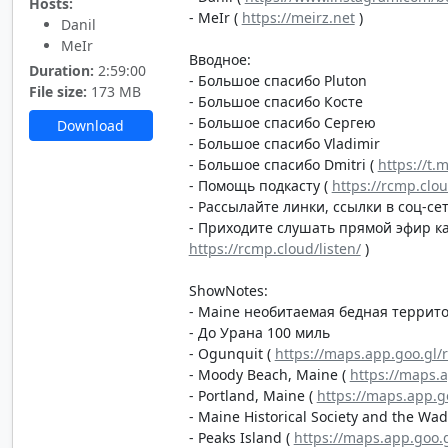
Hosts:
- MeIr (
https://meirz.net
)
Danil
MeIr
Вводное:
Duration:
2:59:00
- Большое спасибо Pluton
File size:
173 MB
- Большое спасибо Косте
- Большое спасибо Сергею
Download
- Большое спасибо Vladimir
- Большое спасибо Dmitri (
https://t.
- Помощь подкасту (
https://rcmp.clo
- Рассылайте линки, ссылки в соц-сет
- Приходите слушать прямой эфир каж
https://rcmp.cloud/listen/
)
ShowNotes:
- Maine необитаемая бедная террит
- До Урана 100 миль
- Ogunquit (
https://maps.app.goo.gl
- Moody Beach, Maine (
https://maps.
- Portland, Maine (
https://maps.app.
- Maine Historical Society and the Wa
- Peaks Island (
https://maps.app.go