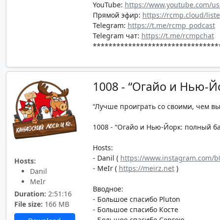
YouTube:
https://www.youtube.com/us
Прямой эфир:
https://rcmp.cloud/list
Telegram:
https://t.me/rcmp_podcast
Telegram чат:
https://t.me/rcmpchat
********************************
1008 - “Огайо и Нью-Й
“Лучше проиграть со своими, чем в
1008 - “Огайо и Нью-Йорк: полный бак
Hosts:
- Danil (
https://www.instagram.com/b0
Hosts:
- MeIr (
https://meirz.net
)
Danil
MeIr
Вводное:
Duration:
2:51:16
- Большое спасибо Pluton
File size:
166 MB
- Большое спасибо Косте
- Большое спасибо Сергею