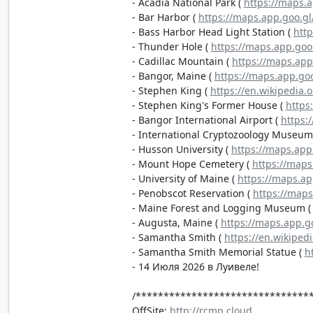
- Acadia National Park (
https://maps.
- Bar Harbor (
https://maps.app.goo.g
- Bass Harbor Head Light Station (
htt
- Thunder Hole (
https://maps.app.go
- Cadillac Mountain (
https://maps.ap
- Bangor, Maine (
https://maps.app.go
- Stephen King (
https://en.wikipedia.
- Stephen King's Former House (
https
- Bangor International Airport (
https:
- International Cryptozoology Museum
- Husson University (
https://maps.ap
- Mount Hope Cemetery (
https://map
- University of Maine (
https://maps.a
- Penobscot Reservation (
https://map
- Maine Forest and Logging Museum 
- Augusta, Maine (
https://maps.app.
- Samantha Smith (
https://en.wikiped
- Samantha Smith Memorial Statue (
h
- 14 Июля 2026 в Луивеле!
/*******************************
OffSite:
http://rcmp.cloud