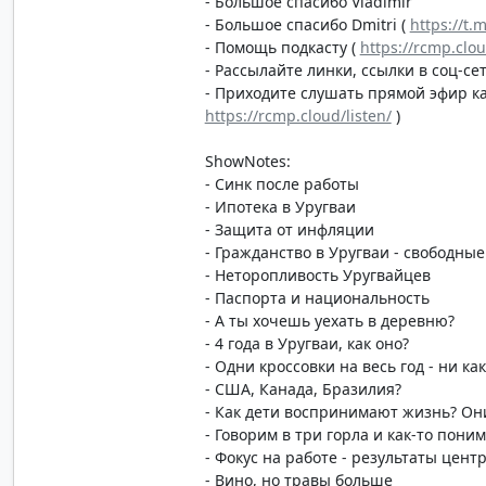
- Большое спасибо Vladimir
- Большое спасибо Dmitri (
https://t.
- Помощь подкасту (
https://rcmp.clo
- Рассылайте линки, ссылки в соц-сет
- Приходите слушать прямой эфир каж
https://rcmp.cloud/listen/
)
ShowNotes:
- Синк после работы
- Ипотека в Уругваи
- Защита от инфляции
- Гражданство в Уругваи - свободные
- Неторопливость Уругвайцев
- Паспорта и национальность
- А ты хочешь уехать в деревню?
- 4 года в Уругваи, как оно?
- Одни кроссовки на весь год - ни ка
- США, Канада, Бразилия?
- Как дети воспринимают жизнь? Они
- Говорим в три горла и как-то пони
- Фокус на работе - результаты цент
- Вино, но травы больше