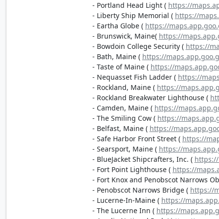
- Portland Head Light (
https://maps.
- Liberty Ship Memorial (
https://maps
- Eartha Globe (
https://maps.app.go
- Brunswick, Maine(
https://maps.app
- Bowdoin College Security (
https://
- Bath, Maine (
https://maps.app.goo.
- Taste of Maine (
https://maps.app.g
- Nequasset Fish Ladder (
https://map
- Rockland, Maine (
https://maps.app.
- Rockland Breakwater Lighthouse (
ht
- Camden, Maine (
https://maps.app.
- The Smiling Cow (
https://maps.app
- Belfast, Maine (
https://maps.app.g
- Safe Harbor Front Street (
https://ma
- Searsport, Maine (
https://maps.app
- BlueJacket Shipcrafters, Inc. (
https:
- Fort Point Lighthouse (
https://maps.
- Fort Knox and Penobscot Narrows Ob
- Penobscot Narrows Bridge (
https://
- Lucerne-In-Maine (
https://maps.ap
- The Lucerne Inn (
https://maps.app.