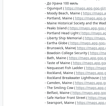
- До Урана 100 миль
- Ogunquit (
https://maps.app.goo.gl
- Moody Beach, Maine (
https://maps.
- Portland, Maine (
https://maps.app.
- Maine Historical Society and the Wa
- Peaks Island (
https://maps.app.go
- Portland Head Light (
https://maps.
- Liberty Ship Memorial (
https://maps
- Eartha Globe (
https://maps.app.go
- Brunswick, Maine(
https://maps.app
- Bowdoin College Security (
https://
- Bath, Maine (
https://maps.app.goo.
- Taste of Maine (
https://maps.app.g
- Nequasset Fish Ladder (
https://map
- Rockland, Maine (
https://maps.app.
- Rockland Breakwater Lighthouse (
ht
- Camden, Maine (
https://maps.app.
- The Smiling Cow (
https://maps.app
- Belfast, Maine (
https://maps.app.g
- Safe Harbor Front Street (
https://ma
- Searsport, Maine (
https://maps.app