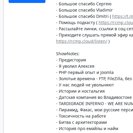
- Большое спасибо Сергею
- Большое спасибо Vladimir
- Большое спасибо Dmitri (
https://t.
- Помощь подкасту (
https://rcmp.clo
- Рассылайте линки, ссылки в соц-сет
- Приходите слушать прямой эфир каж
https://rcmp.cloud/listen/
)
ShowNotes:
- Предистория
- Я уволил Алексея
- PHP первый опыт и Joomla
- Золотые времена - FTP, FileZilla, без
- У нас людей не увольняют
- Истории и ностальгия
- Датская компания во Владивостоке
- TARDIGRADE INFERNO - WE ARE NU
- Пирамид, Факас, мои русские перс
- Токсичность на работе
- Битва с архитекторами
- История про емайлы и найм