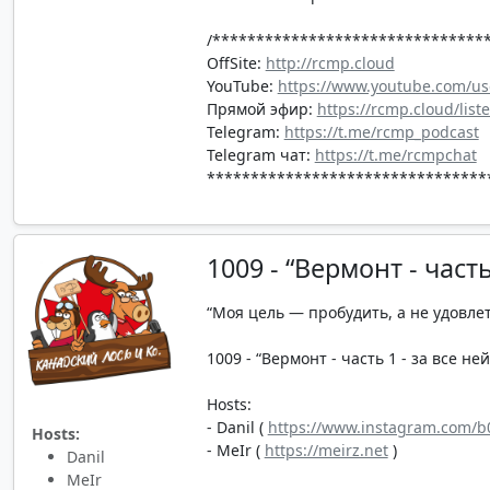
/*******************************
OffSite:
http://rcmp.cloud
YouTube:
https://www.youtube.com/us
Прямой эфир:
https://rcmp.cloud/list
Telegram:
https://t.me/rcmp_podcast
Telegram чат:
https://t.me/rcmpchat
********************************
1009 - “Вермонт - част
“Моя цель — пробудить, а не удовле
1009 - “Вермонт - часть 1 - за все не
Hosts:
- Danil (
https://www.instagram.com/b0
Hosts:
- MeIr (
https://meirz.net
)
Danil
MeIr