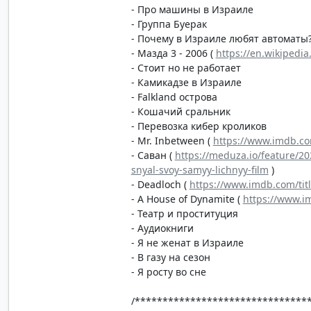
- Про машины в Израиле
- Группа Буерак
- Почему в Израиле любят автоматы
- Мазда 3 - 2006 (
https://en.wikipedi
- Стоит но не работает
- Камикадзе в Израиле
- Falkland острова
- Кошачий сральник
- Перевозка кибер кроликов
- Mr. Inbetween (
https://www.imdb.com
- Саван (
https://meduza.io/feature/2
snyal-svoy-samyy-lichnyy-film
)
- Deadloch (
https://www.imdb.com/tit
- A House of Dynamite (
https://www.i
- Театр и проституция
- Аудиокниги
- Я не женат в Израиле
- В газу на сезон
- Я росту во сне
/*******************************