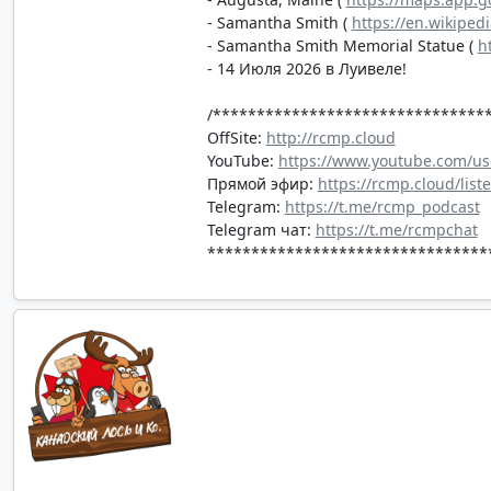
- Samantha Smith (
https://en.wikiped
- Samantha Smith Memorial Statue (
h
- 14 Июля 2026 в Луивеле!
/*******************************
OffSite:
http://rcmp.cloud
YouTube:
https://www.youtube.com/us
Прямой эфир:
https://rcmp.cloud/list
Telegram:
https://t.me/rcmp_podcast
Telegram чат:
https://t.me/rcmpchat
********************************