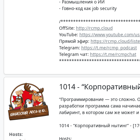
- Размышления о ИИ
- Говно-код как job security
/*******************************
OffSite:
http://rcmp.cloud
YouTube:
https://www.youtube.com/us
Прямой эфир:
https://rcmp.cloud/list
Telegram:
https://t.me/rcmp_podcast
Telegram чат:
https://t.me/rcmpchat
********************************
1014 - “Корпоративны
“Программирование — это сложно. Ос
разработки программа сама начинае
лабиринт, в котором сам же может и 
1014 - “Корпоративный нытинг” - [17-
Hosts:
Hosts: