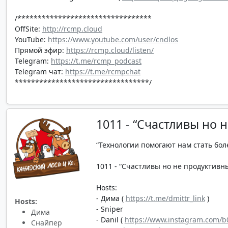
/*********************************
OffSite:
http://rcmp.cloud
YouTube:
https://www.youtube.com/user/cndlos
Прямой эфир:
https://rcmp.cloud/listen/
Telegram:
https://t.me/rcmp_podcast
Telegram чат:
https://t.me/rcmpchat
*********************************/
1011 - “Счастливы но 
“Технологии помогают нам стать бол
1011 - “Счастливы но не продуктивны”
Hosts:
- Дима (
https://t.me/dmittr_link
)
Hosts:
- Sniper
Дима
- Danil (
https://www.instagram.com/b0
Снайпер