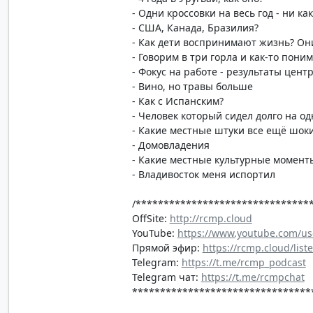
- Одни кроссовки на весь год - ни ка
- США, Канада, Бразилия?
- Как дети воспринимают жизнь? Они
- Говорим в три горла и как-то пони
- Фокус на работе - результаты цент
- Вино, но травы больше
- Как с Испанским?
- Человек который сидел долго на о
- Какие местные штуки все ещё шок
- Домовладения
- Какие местные культурные момент
- Владивосток меня испортил
/*******************************
OffSite:
http://rcmp.cloud
YouTube:
https://www.youtube.com/us
Прямой эфир:
https://rcmp.cloud/list
Telegram:
https://t.me/rcmp_podcast
Telegram чат:
https://t.me/rcmpchat
********************************