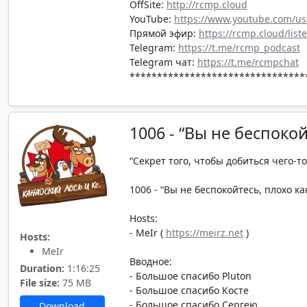
OffSite:
http://rcmp.cloud
YouTube:
https://www.youtube.com/us
Прямой эфир:
https://rcmp.cloud/list
Telegram:
https://t.me/rcmp_podcast
Telegram чат:
https://t.me/rcmpchat
********************************
1006 - “Вы не беспоко
“Секрет того, чтобы добиться чего-то
1006 - “Вы не беспокойтесь, плохо ка
Hosts:
- MeIr (
https://meirz.net
)
Hosts:
MeIr
Вводное:
Duration:
1:16:25
- Большое спасибо Pluton
File size:
75 MB
- Большое спасибо Косте
- Большое спасибо Сергею
Download