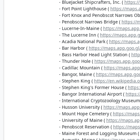
- BlueJacket Shipcrafters, Inc. (
https:
- Fort Point Lighthouse (
https://maps.
- Fort Knox and Penobscot Narrows Ob
- Penobscot Narrows Bridge (
https://
- Lucerne-In-Maine (
https://maps.ap
- The Lucerne Inn (
https://maps.app.
- Acadia National Park (
https://maps.
- Bar Harbor (
https://maps.app.goo.g
- Bass Harbor Head Light Station (
htt
- Thunder Hole (
https://maps.app.go
- Cadillac Mountain (
https://maps.ap
- Bangor, Maine (
https://maps.app.go
- Stephen King (
https://en.wikipedia.
- Stephen King's Former House (
https
- Bangor International Airport (
https:
- International Cryptozoology Museum
- Husson University (
https://maps.ap
- Mount Hope Cemetery (
https://map
- University of Maine (
https://maps.a
- Penobscot Reservation (
https://map
- Maine Forest and Logging Museum 
- Augusta, Maine (
https://maps.app.