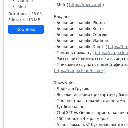
Vladimir
- MeIr (
https://meirz.net
)
MeIr
Duration:
1:58:06
Вводное:
File size:
115 MB
- Большое спасибо Pluton
- Большое спасибо Косте
Download
- Большое спасибо Сергею
- Большое спасибо Vladimir
- Большое спасибо Dmitri (
https://t.
- Помощь подкасту (
https://rcmp.clo
- Рассылайте линки, ссылки в соц-сет
- Приходите слушать прямой эфир каж
https://rcmp.cloud/listen/
)
ShowNotes:
- Дорога в Грузию
- Веселая история про карточку банк
- Про опыт расставания с деньгами
- Тут безопасно
- ChatGPT vs Gemini - просто распеча
- 150 кнопок в 4-х размерах
- А шо сломалось? Кухонная вытяжка