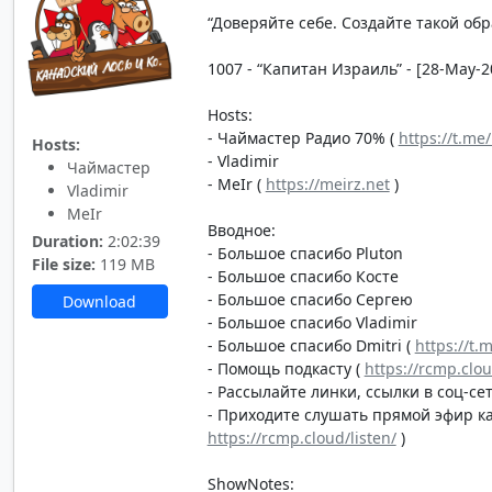
“Доверяйте себе. Создайте такой об
1007 - “Капитан Израиль” - [28-May-2
Hosts:
- Чаймастер Радио 70% (
https://t.me
Hosts:
- Vladimir
Чаймастер
- MeIr (
https://meirz.net
)
Vladimir
MeIr
Вводное:
Duration:
2:02:39
- Большое спасибо Pluton
File size:
119 MB
- Большое спасибо Косте
- Большое спасибо Сергею
Download
- Большое спасибо Vladimir
- Большое спасибо Dmitri (
https://t.
- Помощь подкасту (
https://rcmp.clo
- Рассылайте линки, ссылки в соц-сет
- Приходите слушать прямой эфир каж
https://rcmp.cloud/listen/
)
ShowNotes: