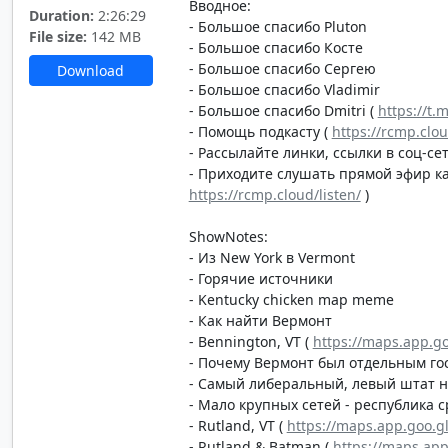
Вводное:
Duration:
2:26:29
- Большое спасибо Pluton
File size:
142 MB
- Большое спасибо Косте
- Большое спасибо Сергею
Download
- Большое спасибо Vladimir
- Большое спасибо Dmitri (
https://t.
- Помощь подкасту (
https://rcmp.clo
- Рассылайте линки, ссылки в соц-сет
- Приходите слушать прямой эфир каж
https://rcmp.cloud/listen/
)
ShowNotes:
- Из New York в Vermont
- Горячие источники
- Kentucky chicken map meme
- Как найти Вермонт
- Bennington, VT (
https://maps.app.go
- Почему Вермонт был отдельным го
- Самый либеральный, левый штат н
- Мало крупных сетей - республика с
- Rutland, VT (
https://maps.app.goo
- Rutland & Batman (
https://maps.ap