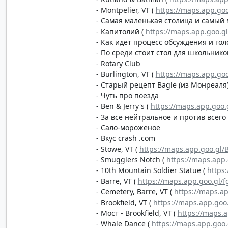
- Montpelier, VT (
https://maps.app.go
- Самая маленькая столица и самый
- Капитолий (
https://maps.app.goo.g
- Как идет процесс обсуждения и го
- По среди стоит стол для школьнико
- Rotary Club
- Burlington, VT (
https://maps.app.go
- Старый рецепт Bagle (из Монреаля
- Чуть про поезда
- Ben & Jerry's (
https://maps.app.goo
- За все нейтральное и против всег
- Сало-мороженое
- Вкус crash .com
- Stowe, VT (
https://maps.app.goo.gl/
- Smugglers Notch (
https://maps.ap
- 10th Mountain Soldier Statue (
https
- Barre, VT (
https://maps.app.goo.gl
- Cemetery, Barre, VT (
https://maps.a
- Brookfield, VT (
https://maps.app.g
- Мост - Brookfield, VT (
https://maps.
- Whale Dance (
https://maps.app.goo.