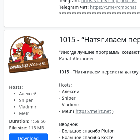
Telegram:
https://t.me/rcmp_podcast
Telegram чат:
https://t.me/rcmpchat
********************************
1015 - “Натягиваем пе
“Иногда лучшие программы создаютс
Kanat-Alexander
1015 - “Натягиваем персик на датскую
Hosts:
Hosts:
- Алексей
Алексей
- Sniper
Sniper
- Vladimir
Vladimir
- MeIr (
https://meirz.net
)
MeIr
Duration:
1:58:56
Вводное:
File size:
115 MB
- Большое спасибо Pluton
- Большое спасибо Косте
Download