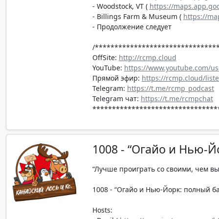
- Woodstock, VT (
https://maps.app.g
- Billings Farm & Museum (
https://m
- Продолжение следует
/*******************************
OffSite:
http://rcmp.cloud
YouTube:
https://www.youtube.com/us
Прямой эфир:
https://rcmp.cloud/list
Telegram:
https://t.me/rcmp_podcast
Telegram чат:
https://t.me/rcmpchat
********************************
1008 - “Огайо и Нью-Й
“Лучше проиграть со своими, чем в
1008 - “Огайо и Нью-Йорк: полный бак
Hosts: