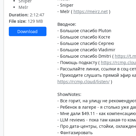
Sniper
- Sniper
MeIr
- MeIr (
https://meirz.net
)
Duration:
2:12:47
File size:
129 MB
Вводное:
- Большое спасибо Pluton
Download
- Большое спасибо Косте
- Большое спасибо Сергею
- Большое спасибо Vladimir
- Большое спасибо Dmitri (
https://t.
- Помощь подкасту (
https://rcmp.clo
- Рассылайте линки, ссылки в соц-сет
- Приходите слушать прямой эфир каж
https://rcmp.cloud/listen/
)
ShowNotes:
- Все горит, на улицу не рекомендую
- Ребенок в лагере - я столько уже 
- Мне дали $49.11 - как компенсаци
- LLM reviews - пока там какая-то к
- Про дата-центры, стойки, охлажде
- Фантазировать