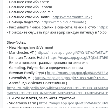
- Большое спасибо Косте
- Большое спасибо Сергею
- Большое спасибо Vladimir
- Большое спасибо Dmitri (
https://t.me/dmittr_link
)
- Помощь подкасту (
https://rcmp.cloud/donate
)
- Рассылайте линки, ссылки в соц-сети, лайки в ютуб (
https
- Приходите слушать прямой эфир каждую пятницу в 15:00 п
ShowNotes:
- New Hampshire & Vermont
- Manchester, VT (
https://maps.app.goo.gl/CYCrNSYuXTeSTwP
- Kimpton Taconic Hotel (
https://maps.app.goo.gl/ZQKeK5Td9
- Вино и попкорн - разные правила по алкоголю
- Gambling, Polymarket и юредическая ставка
- Bowman Family Crypt (
https://maps.app.goo.gl/xJ8Uez5EES
- Cavendish, VT (
https://maps.app.goo.gl/rKHPW7MnfX1ZD6E
- Алекса́ндр Иса́евич Солжени́цын (
https://ru.wikipedia.org/wiki/%D0%A1%D0%BE%D0%B
%BB%D0%B5%D0%BA%D1%81%D0%B0%D0%BD%D0%B4%D1
- Ни кто не платят, за-то какая страховка
- Sugarbush Farm (
https://maps.app.goo.gl/iefZrW4Mo2xuBV