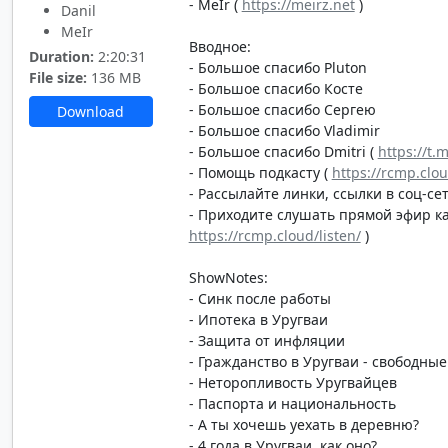
- MeIr (
https://meirz.net
)
Danil
MeIr
Вводное:
Duration:
2:20:31
- Большое спасибо Pluton
File size:
136 MB
- Большое спасибо Косте
- Большое спасибо Сергею
Download
- Большое спасибо Vladimir
- Большое спасибо Dmitri (
https://t.
- Помощь подкасту (
https://rcmp.clo
- Рассылайте линки, ссылки в соц-сет
- Приходите слушать прямой эфир каж
https://rcmp.cloud/listen/
)
ShowNotes:
- Синк после работы
- Ипотека в Уругваи
- Защита от инфляции
- Гражданство в Уругваи - свободные
- Неторопливость Уругвайцев
- Паспорта и национальность
- А ты хочешь уехать в деревню?
- 4 года в Уругваи, как оно?