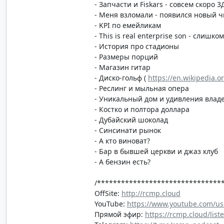
- Запчасти и Fiskars - совсем скоро 
- Меня взломали - появился новый ч
- KPI по емейликам
- This is real enterprise son - слишк
- История про стадионы
- Размеры порций
- Магазин гитар
- Диско-гольф (
https://en.wikipedia.or
- Реслинг и мыльная опера
- Уникальный дом и удивления влад
- Костко и полтора доллара
- Дубайский шоколад
- Синсинати рынок
- А кто виноват?
- Бар в бывшей церкви и джаз клуб
- А бензин есть?
/*******************************
OffSite:
http://rcmp.cloud
YouTube:
https://www.youtube.com/us
Прямой эфир:
https://rcmp.cloud/list