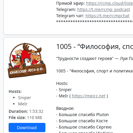
Прямой эфир:
https://rcmp.cloud/list
Telegram:
https://t.me/rcmp_podcast
Telegram чат:
https://t.me/rcmpchat
********************************
1005 - “Философия, сп
“Трудности создают героев” — Луи П
1005 - “Философия, спорт и политика”
Hosts:
- Sniper
Hosts:
- MeIr (
https://meirz.net
)
Sniper
MeIr
Вводное:
Duration:
1:53:32
- Большое спасибо Pluton
File size:
110 MB
- Большое спасибо Косте
- Большое спасибо Сергею
Download