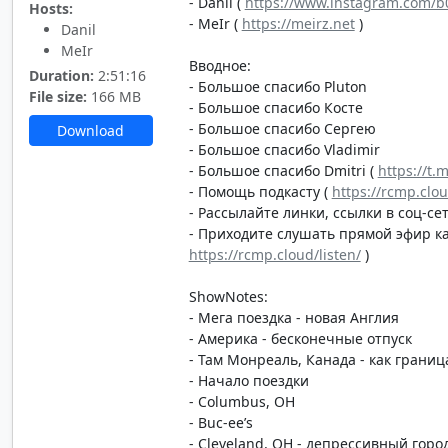
- Danil (
https://www.instagram.com/b0
Hosts:
- MeIr (
https://meirz.net
)
Danil
MeIr
Вводное:
Duration:
2:51:16
- Большое спасибо Pluton
File size:
166 MB
- Большое спасибо Косте
- Большое спасибо Сергею
Download
- Большое спасибо Vladimir
- Большое спасибо Dmitri (
https://t.
- Помощь подкасту (
https://rcmp.clo
- Рассылайте линки, ссылки в соц-сет
- Приходите слушать прямой эфир каж
https://rcmp.cloud/listen/
)
ShowNotes:
- Мега поездка - новая Англия
- Америка - бесконечные отпуск
- Там Монреаль, Канада - как грани
- Начало поездки
- Columbus, OH
- Buc-ee’s
- Cleveland, OH - депрессивный город