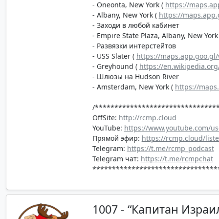
- Oneonta, New York (
https://maps.ap
- Albany, New York (
https://maps.app
- Заходи в любой кабинет
- Empire State Plaza, Albany, New York
- Развязки интерстейтов
- USS Slater (
https://maps.app.goo.g
- Greyhound (
https://en.wikipedia.org
- Шлюзы на Hudson River
- Amsterdam, New York (
https://map
/*******************************
OffSite:
http://rcmp.cloud
YouTube:
https://www.youtube.com/us
Прямой эфир:
https://rcmp.cloud/list
Telegram:
https://t.me/rcmp_podcast
Telegram чат:
https://t.me/rcmpchat
********************************
1007 - “Капитан Израи