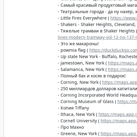
- Самый красивый продуктовый магаз
- Театральные города - да ну нахер, 
- Little Fires Everywhere (
https://www.
- Shakers - Shaker Heights, Cleveland,
- Тяжелые трамваи в Shaker Heights 
lines-modern-tramway-vol-12-no-137-
- Это же макароны!
- powmia flag (
https://duckduckgo.c
- Up state New York - Buffalo, Rochest
- Jamestown, New York (
https://maps
- Salamanca, New York (
https://maps
- Полный бак и косяк в подарок!
- Corning, New York (
https://maps.ap
- 250 миллиардов долларов капитал
- Corning Incorporated World Headqu
- Corning Museum of Glass (
https://
- Копия Tiffany
- Ithaca, New York (
https://maps.app
- Cornell University (
https://maps.app
- Про Махно
- Greene, New York (
https://maps.ap