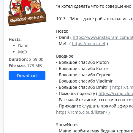
“Я хотел сделать что-то совершенно 
1013 - “Мэн - даже рабы отказались от
Hosts:
- Danil (
https://www.instagram.com/b0
Hosts:
- MeIr (
https://meirz.net
)
Danil
MeIr
Вводное:
Duration:
2:59:00
- Большое спасибо Pluton
File size:
173 MB
- Большое спасибо Косте
- Большое спасибо Сергею
Download
- Большое спасибо Vladimir
- Большое спасибо Dmitri (
https://t.
- Помощь подкасту (
https://rcmp.clo
- Рассылайте линки, ссылки в соц-сет
- Приходите слушать прямой эфир каж
https://rcmp.cloud/listen/
)
ShowNotes:
- Maine необитаемая бедная террит