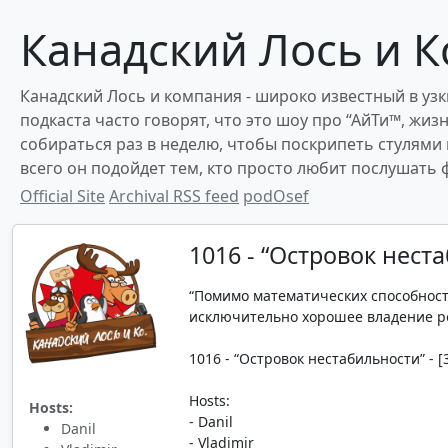
Канадский Лось и К
Канадский Лось и компания - широко известный в узки
подкаста часто говорят, что это шоу про “АйТи™, жиз
собираться раз в неделю, чтобы поскрипеть стулями
всего он подойдет тем, кто просто любит послушать
Official Site
Archival RSS feed
podOsef
1016 - “Островок нест
“Помимо математических способнос
исключительно хорошее владение род
1016 - “Островок нестабильности” - [3
Hosts:
Hosts:
- Danil
Danil
- Vladimir