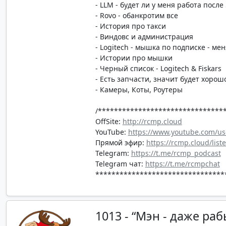
- LLM - будет ли у меня работа после 
- Rovo - обанкротим все
- История про такси
- Виндовс и администрация
- Logitech - мышка по подписке - мен
- Истории про мышки
- Черный список - Logitech & Fiskars
- Есть запчасти, значит будет хорош
- Камеры, Коты, Роутеры
/*******************************
OffSite:
http://rcmp.cloud
YouTube:
https://www.youtube.com/us
Прямой эфир:
https://rcmp.cloud/list
Telegram:
https://t.me/rcmp_podcast
Telegram чат:
https://t.me/rcmpchat
********************************
1013 - “Мэн - даже ра