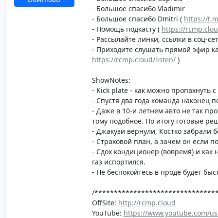
- Большое спасибо Vladimir
- Большое спасибо Dmitri (
https://t.
- Помощь подкасту (
https://rcmp.clo
- Рассылайте линки, ссылки в соц-сет
- Приходите слушать прямой эфир каж
https://rcmp.cloud/listen/
)
ShowNotes:
- Kick plate - как можно пропахнуть 
- Спустя два года команда наконец
- Даже в 10-и летнем авто не так пр
тому подобное. По итогу готовые реш
- Джакузи вернули, Костко забрали б
- Страховой план, а зачем он если п
- Сдох кондиционер (вовремя) и как 
газ испортился.
- Не беспокойтесь в проде будет быс
/*******************************
OffSite:
http://rcmp.cloud
YouTube:
https://www.youtube.com/us