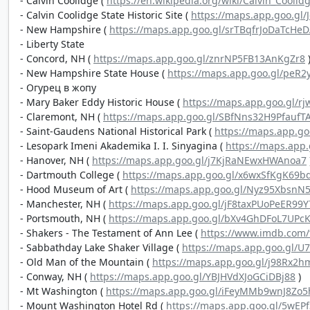
- Calvin Coolidge (
https://en.wikipedia.org/wiki/Calvin_Coolid
- Calvin Coolidge State Historic Site (
https://maps.app.goo.gl
- New Hampshire (
https://maps.app.goo.gl/srTBqfrJoDaTcHe
- Liberty State
- Concord, NH (
https://maps.app.goo.gl/znrNP5FB13AnKgZr8
- New Hampshire State House (
https://maps.app.goo.gl/peR
- Огурец в жопу
- Mary Baker Eddy Historic House (
https://maps.app.goo.gl/r
- Claremont, NH (
https://maps.app.goo.gl/SBfNns32H9PfaufT
- Saint-Gaudens National Historical Park (
https://maps.app.g
- Lesopark Imeni Akademika I. I. Sinyagina (
https://maps.app
- Hanover, NH (
https://maps.app.goo.gl/j7KjRaNEwxHWAnoa7
- Dartmouth College (
https://maps.app.goo.gl/x6wxSfKgK69b
- Hood Museum of Art (
https://maps.app.goo.gl/Nyz95XbsnN
- Manchester, NH (
https://maps.app.goo.gl/jF8taxPUoPeER99Y
- Portsmouth, NH (
https://maps.app.goo.gl/bXv4GhDFoL7UPc
- Shakers - The Testament of Ann Lee (
https://www.imdb.com/t
- Sabbathday Lake Shaker Village (
https://maps.app.goo.gl/
- Old Man of the Mountain (
https://maps.app.goo.gl/j98Rx2
- Conway, NH (
https://maps.app.goo.gl/YBJHVdXJoGCiDBj88
)
- Mt Washington (
https://maps.app.goo.gl/iFeyMMb9wnJ8Zo5
- Mount Washington Hotel Rd (
https://maps.app.goo.gl/5wEP