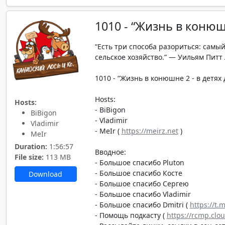
1010 - “Жизнь в конюшн
“Есть три способа разориться: сам
сельское хозяйство.” — Уильям Питт
1010 - “Жизнь в конюшне 2 - в детях д
Hosts:
Hosts:
- BiBigon
BiBigon
- Vladimir
Vladimir
- MeIr (
https://meirz.net
)
MeIr
Duration:
1:56:57
Вводное:
File size:
113 MB
- Большое спасибо Pluton
- Большое спасибо Косте
Download
- Большое спасибо Сергею
- Большое спасибо Vladimir
- Большое спасибо Dmitri (
https://t.
- Помощь подкасту (
https://rcmp.clo