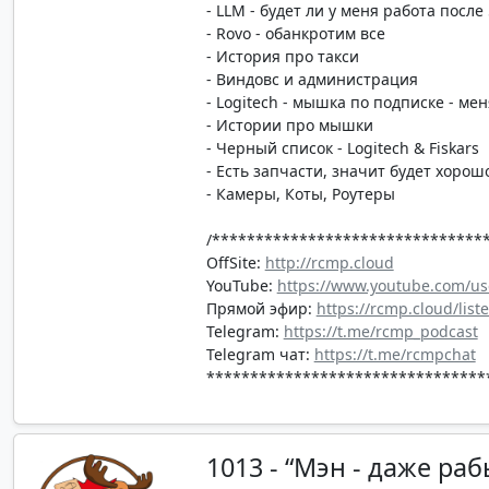
- LLM - будет ли у меня работа после 
- Rovo - обанкротим все
- История про такси
- Виндовс и администрация
- Logitech - мышка по подписке - мен
- Истории про мышки
- Черный список - Logitech & Fiskars
- Есть запчасти, значит будет хорош
- Камеры, Коты, Роутеры
/*******************************
OffSite:
http://rcmp.cloud
YouTube:
https://www.youtube.com/us
Прямой эфир:
https://rcmp.cloud/list
Telegram:
https://t.me/rcmp_podcast
Telegram чат:
https://t.me/rcmpchat
********************************
1013 - “Мэн - даже ра