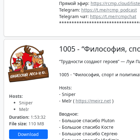
Прямой эфир:
https://rcmp.cloud/list
Telegram:
https://t.me/rcmp_podcast
Telegram чат:
https://t.me/rcmpchat
********************************
1005 - “Философия, сп
“Трудности создают героев” — Луи П
1005 - “Философия, спорт и политика”
Hosts:
- Sniper
Hosts:
- MeIr (
https://meirz.net
)
Sniper
MeIr
Вводное:
Duration:
1:53:32
- Большое спасибо Pluton
File size:
110 MB
- Большое спасибо Косте
- Большое спасибо Сергею
Download