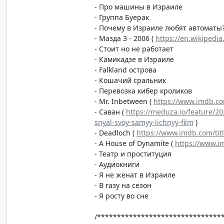
- Про машины в Израиле
- Группа Буерак
- Почему в Израиле любят автоматы
- Мазда 3 - 2006 (
https://en.wikipedi
- Стоит но не работает
- Камикадзе в Израиле
- Falkland острова
- Кошачий сральник
- Перевозка кибер кроликов
- Mr. Inbetween (
https://www.imdb.com
- Саван (
https://meduza.io/feature/2
snyal-svoy-samyy-lichnyy-film
)
- Deadloch (
https://www.imdb.com/tit
- A House of Dynamite (
https://www.i
- Театр и проституция
- Аудиокниги
- Я не женат в Израиле
- В газу на сезон
- Я росту во сне
/*******************************