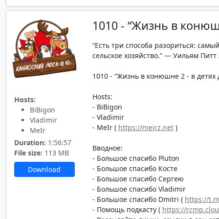
1010 - “Жизнь в конюшн
“Есть три способа разориться: сам
сельское хозяйство.” — Уильям Питт
1010 - “Жизнь в конюшне 2 - в детях д
Hosts:
Hosts:
- BiBigon
BiBigon
- Vladimir
Vladimir
- MeIr (
https://meirz.net
)
MeIr
Duration:
1:56:57
Вводное:
File size:
113 MB
- Большое спасибо Pluton
- Большое спасибо Косте
Download
- Большое спасибо Сергею
- Большое спасибо Vladimir
- Большое спасибо Dmitri (
https://t.
- Помощь подкасту (
https://rcmp.clo