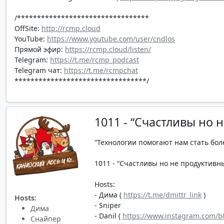
/*********************************
OffSite:
http://rcmp.cloud
YouTube:
https://www.youtube.com/user/cndlos
Прямой эфир:
https://rcmp.cloud/listen/
Telegram:
https://t.me/rcmp_podcast
Telegram чат:
https://t.me/rcmpchat
*********************************/
1011 - “Счастливы но 
“Технологии помогают нам стать бол
1011 - “Счастливы но не продуктивны”
Hosts:
- Дима (
https://t.me/dmittr_link
)
Hosts:
- Sniper
Дима
- Danil (
https://www.instagram.com/b0
Снайпер