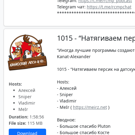
Telegram:
https://t.me/rcmp_podcast
Telegram чат:
https://t.me/rcmpchat
********************************
1015 - “Натягиваем пе
“Иногда лучшие программы создаютс
Kanat-Alexander
1015 - “Натягиваем персик на датскую
Hosts:
Hosts:
- Алексей
Алексей
- Sniper
Sniper
- Vladimir
Vladimir
- MeIr (
https://meirz.net
)
MeIr
Duration:
1:58:56
Вводное:
File size:
115 MB
- Большое спасибо Pluton
- Большое спасибо Косте
Download