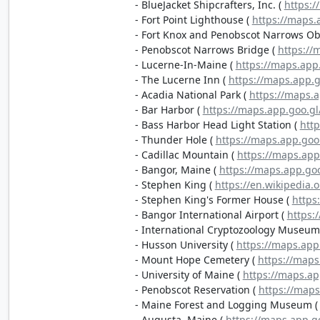
- BlueJacket Shipcrafters, Inc. (
https:
- Fort Point Lighthouse (
https://maps.
- Fort Knox and Penobscot Narrows Ob
- Penobscot Narrows Bridge (
https://
- Lucerne-In-Maine (
https://maps.ap
- The Lucerne Inn (
https://maps.app.
- Acadia National Park (
https://maps.
- Bar Harbor (
https://maps.app.goo.g
- Bass Harbor Head Light Station (
htt
- Thunder Hole (
https://maps.app.go
- Cadillac Mountain (
https://maps.ap
- Bangor, Maine (
https://maps.app.go
- Stephen King (
https://en.wikipedia.
- Stephen King's Former House (
https
- Bangor International Airport (
https:
- International Cryptozoology Museum
- Husson University (
https://maps.ap
- Mount Hope Cemetery (
https://map
- University of Maine (
https://maps.a
- Penobscot Reservation (
https://map
- Maine Forest and Logging Museum 
- Augusta, Maine (
https://maps.app.