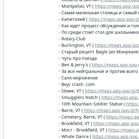
- Montpelier, VT (
https://maps.app.go
- Самая маленькая столица и самый
- Капитолий (
https://maps.app.goo.g
- Как идет процесс обсуждения и го
- По среди стоит стол для школьнико
- Rotary Club
- Burlington, VT (
https://maps.app.go
- Старый рецепт Bagle (из Монреаля
- Чуть про поезда
- Ben & Jerry's (
https://maps.app.goo
- За все нейтральное и против всег
- Сало-мороженое
- Вкус crash .com
- Stowe, VT (
https://maps.app.goo.gl/
- Smugglers Notch (
https://maps.ap
- 10th Mountain Soldier Statue (
https
- Barre, VT (
https://maps.app.goo.gl
- Cemetery, Barre, VT (
https://maps.a
- Brookfield, VT (
https://maps.app.g
- Мост - Brookfield, VT (
https://maps.
- Whale Dance (
https://maps.app.goo.