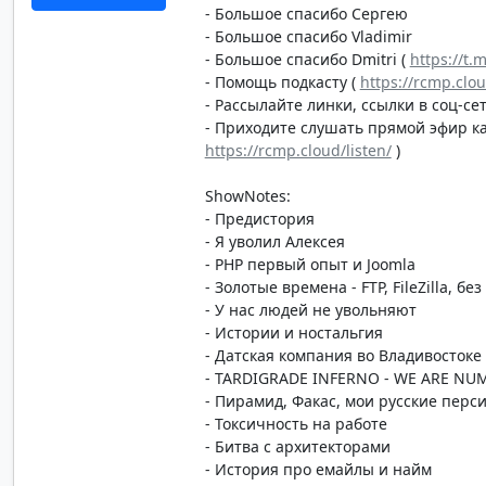
- Большое спасибо Сергею
- Большое спасибо Vladimir
- Большое спасибо Dmitri (
https://t.
- Помощь подкасту (
https://rcmp.clo
- Рассылайте линки, ссылки в соц-сет
- Приходите слушать прямой эфир каж
https://rcmp.cloud/listen/
)
ShowNotes:
- Предистория
- Я уволил Алексея
- PHP первый опыт и Joomla
- Золотые времена - FTP, FileZilla, без
- У нас людей не увольняют
- Истории и ностальгия
- Датская компания во Владивостоке
- TARDIGRADE INFERNO - WE ARE NU
- Пирамид, Факас, мои русские перс
- Токсичность на работе
- Битва с архитекторами
- История про емайлы и найм