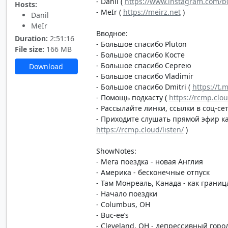
- Danil (
https://www.instagram.com/b0
Hosts:
- MeIr (
https://meirz.net
)
Danil
MeIr
Вводное:
Duration:
2:51:16
- Большое спасибо Pluton
File size:
166 MB
- Большое спасибо Косте
- Большое спасибо Сергею
Download
- Большое спасибо Vladimir
- Большое спасибо Dmitri (
https://t.
- Помощь подкасту (
https://rcmp.clo
- Рассылайте линки, ссылки в соц-сет
- Приходите слушать прямой эфир каж
https://rcmp.cloud/listen/
)
ShowNotes:
- Мега поездка - новая Англия
- Америка - бесконечные отпуск
- Там Монреаль, Канада - как грани
- Начало поездки
- Columbus, OH
- Buc-ee’s
- Cleveland, OH - депрессивный город