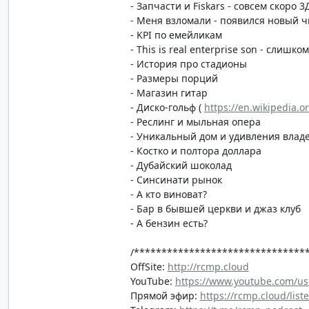
- Запчасти и Fiskars - совсем скоро 
- Меня взломали - появился новый ч
- KPI по емейликам
- This is real enterprise son - слишк
- История про стадионы
- Размеры порций
- Магазин гитар
- Диско-гольф (
https://en.wikipedia.or
- Реслинг и мыльная опера
- Уникальный дом и удивления влад
- Костко и полтора доллара
- Дубайский шоколад
- Синсинати рынок
- А кто виноват?
- Бар в бывшей церкви и джаз клуб
- А бензин есть?
/*******************************
OffSite:
http://rcmp.cloud
YouTube:
https://www.youtube.com/us
Прямой эфир:
https://rcmp.cloud/list