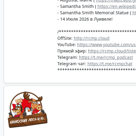
- Samantha Smith (
https://en.wikiped
- Samantha Smith Memorial Statue (
h
- 14 Июля 2026 в Луивеле!
/*******************************
OffSite:
http://rcmp.cloud
YouTube:
https://www.youtube.com/us
Прямой эфир:
https://rcmp.cloud/list
Telegram:
https://t.me/rcmp_podcast
Telegram чат:
https://t.me/rcmpchat
********************************