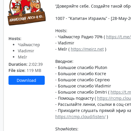
“Доверяйте себе. Создайте такой об
1007 - “Капитан Израиль” - [28-May-2
Hosts:
- Чаймастер Радио 70% (
https://t.me
Hosts:
- Vladimir
Чаймастер
- MeIr (
https://meirz.net
)
Vladimir
MeIr
Вводное:
Duration:
2:02:39
- Большое спасибо Pluton
File size:
119 MB
- Большое спасибо Косте
- Большое спасибо Сергею
Download
- Большое спасибо Vladimir
- Большое спасибо Dmitri (
https://t.
- Помощь подкасту (
https://rcmp.clo
- Рассылайте линки, ссылки в соц-сет
- Приходите слушать прямой эфир каж
https://rcmp.cloud/listen/
)
ShowNotes: