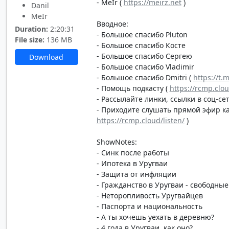
- MeIr (
https://meirz.net
)
Danil
MeIr
Вводное:
Duration:
2:20:31
- Большое спасибо Pluton
File size:
136 MB
- Большое спасибо Косте
- Большое спасибо Сергею
Download
- Большое спасибо Vladimir
- Большое спасибо Dmitri (
https://t.
- Помощь подкасту (
https://rcmp.clo
- Рассылайте линки, ссылки в соц-сет
- Приходите слушать прямой эфир каж
https://rcmp.cloud/listen/
)
ShowNotes:
- Синк после работы
- Ипотека в Уругваи
- Защита от инфляции
- Гражданство в Уругваи - свободные
- Неторопливость Уругвайцев
- Паспорта и национальность
- А ты хочешь уехать в деревню?
- 4 года в Уругваи, как оно?