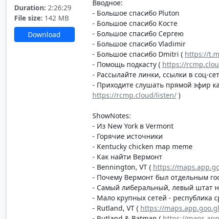
Вводное:
Duration:
2:26:29
- Большое спасибо Pluton
File size:
142 MB
- Большое спасибо Косте
- Большое спасибо Сергею
Download
- Большое спасибо Vladimir
- Большое спасибо Dmitri (
https://t.
- Помощь подкасту (
https://rcmp.clo
- Рассылайте линки, ссылки в соц-сет
- Приходите слушать прямой эфир каж
https://rcmp.cloud/listen/
)
ShowNotes:
- Из New York в Vermont
- Горячие источники
- Kentucky chicken map meme
- Как найти Вермонт
- Bennington, VT (
https://maps.app.go
- Почему Вермонт был отдельным го
- Самый либеральный, левый штат н
- Мало крупных сетей - республика с
- Rutland, VT (
https://maps.app.goo
- Rutland & Batman (
https://maps.ap