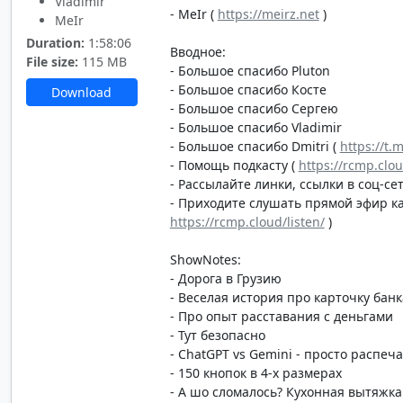
Vladimir
- MeIr (
https://meirz.net
)
MeIr
Duration:
1:58:06
Вводное:
File size:
115 MB
- Большое спасибо Pluton
- Большое спасибо Косте
Download
- Большое спасибо Сергею
- Большое спасибо Vladimir
- Большое спасибо Dmitri (
https://t.
- Помощь подкасту (
https://rcmp.clo
- Рассылайте линки, ссылки в соц-сет
- Приходите слушать прямой эфир каж
https://rcmp.cloud/listen/
)
ShowNotes:
- Дорога в Грузию
- Веселая история про карточку банк
- Про опыт расставания с деньгами
- Тут безопасно
- ChatGPT vs Gemini - просто распеча
- 150 кнопок в 4-х размерах
- А шо сломалось? Кухонная вытяжка