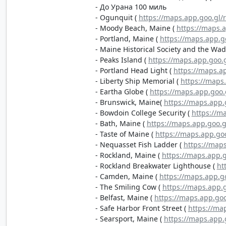
- До Урана 100 миль
- Ogunquit (
https://maps.app.goo.gl
- Moody Beach, Maine (
https://maps.
- Portland, Maine (
https://maps.app.
- Maine Historical Society and the Wa
- Peaks Island (
https://maps.app.go
- Portland Head Light (
https://maps.
- Liberty Ship Memorial (
https://maps
- Eartha Globe (
https://maps.app.go
- Brunswick, Maine(
https://maps.app
- Bowdoin College Security (
https://
- Bath, Maine (
https://maps.app.goo.
- Taste of Maine (
https://maps.app.g
- Nequasset Fish Ladder (
https://map
- Rockland, Maine (
https://maps.app.
- Rockland Breakwater Lighthouse (
ht
- Camden, Maine (
https://maps.app.
- The Smiling Cow (
https://maps.app
- Belfast, Maine (
https://maps.app.g
- Safe Harbor Front Street (
https://ma
- Searsport, Maine (
https://maps.app