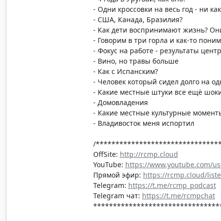
- Одни кроссовки на весь год - ни ка
- США, Канада, Бразилия?
- Как дети воспринимают жизнь? Они
- Говорим в три горла и как-то пони
- Фокус на работе - результаты цент
- Вино, но травы больше
- Как с Испанским?
- Человек который сидел долго на о
- Какие местные штуки все ещё шок
- Домовладения
- Какие местные культурные момент
- Владивосток меня испортил
/*******************************
OffSite:
http://rcmp.cloud
YouTube:
https://www.youtube.com/us
Прямой эфир:
https://rcmp.cloud/list
Telegram:
https://t.me/rcmp_podcast
Telegram чат:
https://t.me/rcmpchat
********************************