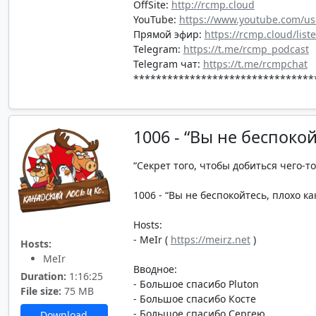
OffSite:
http://rcmp.cloud
YouTube:
https://www.youtube.com/us
Прямой эфир:
https://rcmp.cloud/list
Telegram:
https://t.me/rcmp_podcast
Telegram чат:
https://t.me/rcmpchat
********************************
1006 - “Вы не беспоко
“Секрет того, чтобы добиться чего-то
1006 - “Вы не беспокойтесь, плохо ка
Hosts:
- MeIr (
https://meirz.net
)
Hosts:
MeIr
Вводное:
Duration:
1:16:25
- Большое спасибо Pluton
File size:
75 MB
- Большое спасибо Косте
- Большое спасибо Сергею
Download