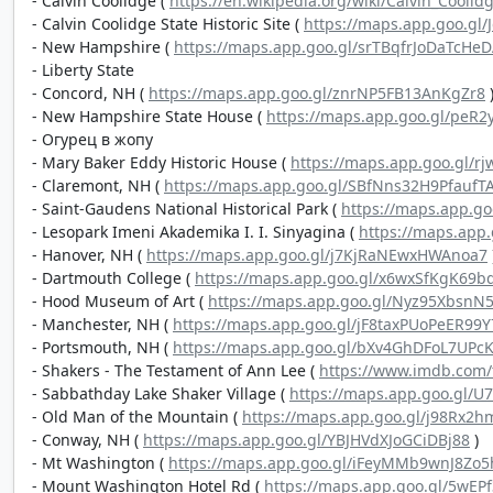
- Calvin Coolidge (
https://en.wikipedia.org/wiki/Calvin_Coolid
- Calvin Coolidge State Historic Site (
https://maps.app.goo.gl
- New Hampshire (
https://maps.app.goo.gl/srTBqfrJoDaTcHe
- Liberty State
- Concord, NH (
https://maps.app.goo.gl/znrNP5FB13AnKgZr8
- New Hampshire State House (
https://maps.app.goo.gl/peR
- Огурец в жопу
- Mary Baker Eddy Historic House (
https://maps.app.goo.gl/r
- Claremont, NH (
https://maps.app.goo.gl/SBfNns32H9PfaufT
- Saint-Gaudens National Historical Park (
https://maps.app.g
- Lesopark Imeni Akademika I. I. Sinyagina (
https://maps.app
- Hanover, NH (
https://maps.app.goo.gl/j7KjRaNEwxHWAnoa7
- Dartmouth College (
https://maps.app.goo.gl/x6wxSfKgK69b
- Hood Museum of Art (
https://maps.app.goo.gl/Nyz95XbsnN
- Manchester, NH (
https://maps.app.goo.gl/jF8taxPUoPeER99Y
- Portsmouth, NH (
https://maps.app.goo.gl/bXv4GhDFoL7UPc
- Shakers - The Testament of Ann Lee (
https://www.imdb.com/t
- Sabbathday Lake Shaker Village (
https://maps.app.goo.gl/
- Old Man of the Mountain (
https://maps.app.goo.gl/j98Rx2
- Conway, NH (
https://maps.app.goo.gl/YBJHVdXJoGCiDBj88
)
- Mt Washington (
https://maps.app.goo.gl/iFeyMMb9wnJ8Zo5
- Mount Washington Hotel Rd (
https://maps.app.goo.gl/5wEP