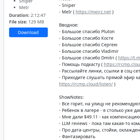
Sniper
- Sniper
MeIr
- MeIr (
https://meirz.net
)
Duration:
2:12:47
File size:
129 MB
Вводное:
- Большое спасибо Pluton
Download
- Большое спасибо Косте
- Большое спасибо Сергею
- Большое спасибо Vladimir
- Большое спасибо Dmitri (
https://t.
- Помощь подкасту (
https://rcmp.clo
- Рассылайте линки, ссылки в соц-сет
- Приходите слушать прямой эфир каж
https://rcmp.cloud/listen/
)
ShowNotes:
- Все горит, на улицу не рекомендую
- Ребенок в лагере - я столько уже 
- Мне дали $49.11 - как компенсаци
- LLM reviews - пока там какая-то к
- Про дата-центры, стойки, охлажде
- Фантазировать