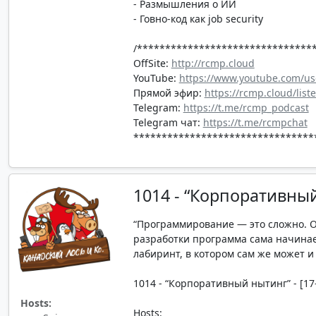
- Размышления о ИИ
- Говно-код как job security
/*******************************
OffSite:
http://rcmp.cloud
YouTube:
https://www.youtube.com/us
Прямой эфир:
https://rcmp.cloud/list
Telegram:
https://t.me/rcmp_podcast
Telegram чат:
https://t.me/rcmpchat
********************************
1014 - “Корпоративны
“Программирование — это сложно. Ос
разработки программа сама начинае
лабиринт, в котором сам же может и 
1014 - “Корпоративный нытинг” - [17-
Hosts:
Hosts: