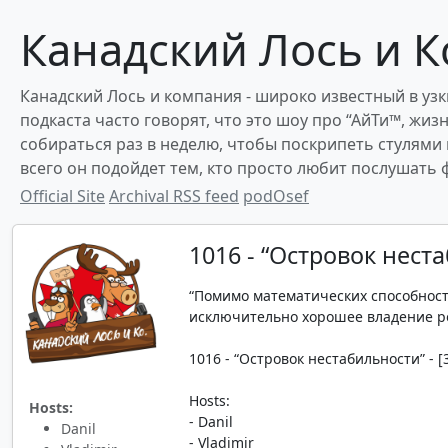
Канадский Лось и К
Канадский Лось и компания - широко известный в узки
подкаста часто говорят, что это шоу про “АйТи™, жиз
собираться раз в неделю, чтобы поскрипеть стулями
всего он подойдет тем, кто просто любит послушать
Official Site
Archival RSS feed
podOsef
1016 - “Островок нест
“Помимо математических способнос
исключительно хорошее владение род
1016 - “Островок нестабильности” - [3
Hosts:
Hosts:
- Danil
Danil
- Vladimir