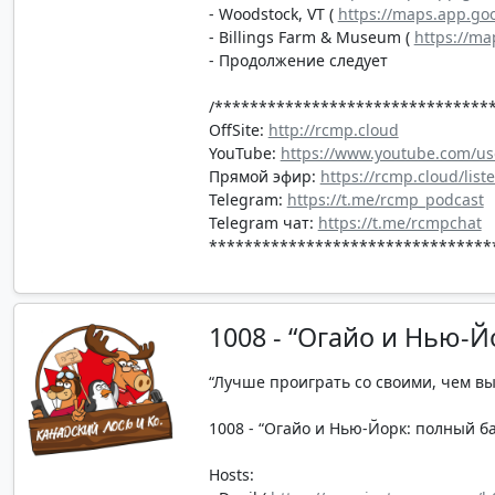
- Woodstock, VT (
https://maps.app.g
- Billings Farm & Museum (
https://m
- Продолжение следует
/*******************************
OffSite:
http://rcmp.cloud
YouTube:
https://www.youtube.com/us
Прямой эфир:
https://rcmp.cloud/list
Telegram:
https://t.me/rcmp_podcast
Telegram чат:
https://t.me/rcmpchat
********************************
1008 - “Огайо и Нью-Й
“Лучше проиграть со своими, чем в
1008 - “Огайо и Нью-Йорк: полный бак
Hosts: