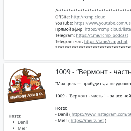
/*******************************
OffSite:
http://rcmp.cloud
YouTube:
https://www.youtube.com/us
Прямой эфир:
https://rcmp.cloud/list
Telegram:
https://t.me/rcmp_podcast
Telegram чат:
https://t.me/rcmpchat
********************************
1009 - “Вермонт - част
“Моя цель — пробудить, а не удовле
1009 - “Вермонт - часть 1 - за все не
Hosts:
- Danil (
https://www.instagram.com/b0
Hosts:
- MeIr (
https://meirz.net
)
Danil
MeIr