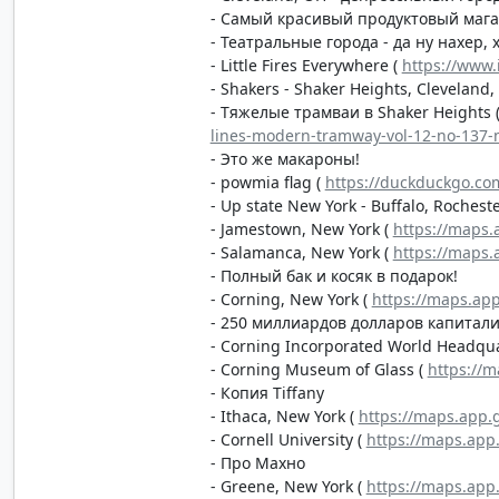
- Самый красивый продуктовый магаз
- Театральные города - да ну нахер, 
- Little Fires Everywhere (
https://www.
- Shakers - Shaker Heights, Cleveland,
- Тяжелые трамваи в Shaker Heights 
lines-modern-tramway-vol-12-no-137-
- Это же макароны!
- powmia flag (
https://duckduckgo.c
- Up state New York - Buffalo, Rochest
- Jamestown, New York (
https://maps
- Salamanca, New York (
https://maps
- Полный бак и косяк в подарок!
- Corning, New York (
https://maps.ap
- 250 миллиардов долларов капитал
- Corning Incorporated World Headqu
- Corning Museum of Glass (
https://
- Копия Tiffany
- Ithaca, New York (
https://maps.app
- Cornell University (
https://maps.app
- Про Махно
- Greene, New York (
https://maps.ap