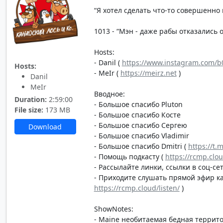
“Я хотел сделать что-то совершенно 
1013 - “Мэн - даже рабы отказались от
Hosts:
- Danil (
https://www.instagram.com/b0
Hosts:
- MeIr (
https://meirz.net
)
Danil
MeIr
Вводное:
Duration:
2:59:00
- Большое спасибо Pluton
File size:
173 MB
- Большое спасибо Косте
- Большое спасибо Сергею
Download
- Большое спасибо Vladimir
- Большое спасибо Dmitri (
https://t.
- Помощь подкасту (
https://rcmp.clo
- Рассылайте линки, ссылки в соц-сет
- Приходите слушать прямой эфир каж
https://rcmp.cloud/listen/
)
ShowNotes:
- Maine необитаемая бедная террит