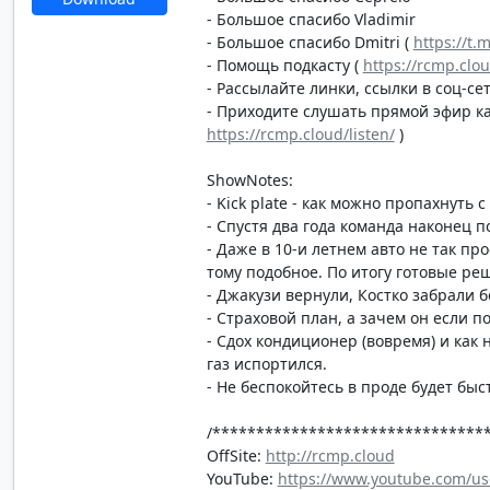
- Большое спасибо Vladimir
- Большое спасибо Dmitri (
https://t.
- Помощь подкасту (
https://rcmp.clo
- Рассылайте линки, ссылки в соц-сет
- Приходите слушать прямой эфир каж
https://rcmp.cloud/listen/
)
ShowNotes:
- Kick plate - как можно пропахнуть 
- Спустя два года команда наконец
- Даже в 10-и летнем авто не так пр
тому подобное. По итогу готовые реш
- Джакузи вернули, Костко забрали б
- Страховой план, а зачем он если п
- Сдох кондиционер (вовремя) и как 
газ испортился.
- Не беспокойтесь в проде будет быс
/*******************************
OffSite:
http://rcmp.cloud
YouTube:
https://www.youtube.com/us