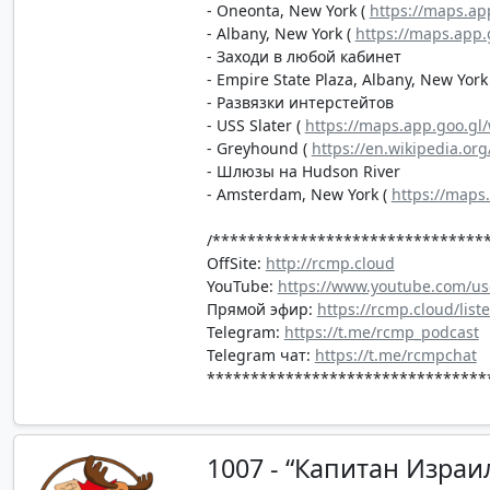
- Oneonta, New York (
https://maps.ap
- Albany, New York (
https://maps.app
- Заходи в любой кабинет
- Empire State Plaza, Albany, New York
- Развязки интерстейтов
- USS Slater (
https://maps.app.goo.g
- Greyhound (
https://en.wikipedia.org
- Шлюзы на Hudson River
- Amsterdam, New York (
https://map
/*******************************
OffSite:
http://rcmp.cloud
YouTube:
https://www.youtube.com/us
Прямой эфир:
https://rcmp.cloud/list
Telegram:
https://t.me/rcmp_podcast
Telegram чат:
https://t.me/rcmpchat
********************************
1007 - “Капитан Израи