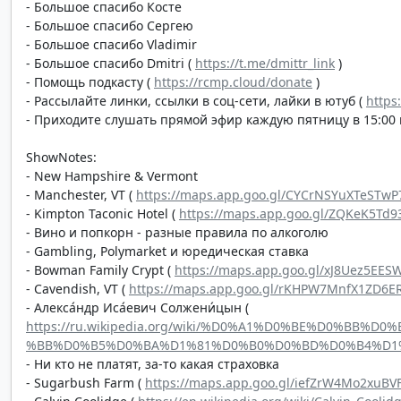
- Большое спасибо Косте
- Большое спасибо Сергею
- Большое спасибо Vladimir
- Большое спасибо Dmitri (
https://t.me/dmittr_link
)
- Помощь подкасту (
https://rcmp.cloud/donate
)
- Рассылайте линки, ссылки в соц-сети, лайки в ютуб (
https
- Приходите слушать прямой эфир каждую пятницу в 15:00 п
ShowNotes:
- New Hampshire & Vermont
- Manchester, VT (
https://maps.app.goo.gl/CYCrNSYuXTeSTwP
- Kimpton Taconic Hotel (
https://maps.app.goo.gl/ZQKeK5Td9
- Вино и попкорн - разные правила по алкоголю
- Gambling, Polymarket и юредическая ставка
- Bowman Family Crypt (
https://maps.app.goo.gl/xJ8Uez5EES
- Cavendish, VT (
https://maps.app.goo.gl/rKHPW7MnfX1ZD6E
- Алекса́ндр Иса́евич Солжени́цын (
https://ru.wikipedia.org/wiki/%D0%A1%D0%BE%D0%B
%BB%D0%B5%D0%BA%D1%81%D0%B0%D0%BD%D0%B4%D1
- Ни кто не платят, за-то какая страховка
- Sugarbush Farm (
https://maps.app.goo.gl/iefZrW4Mo2xuBV